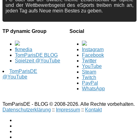
und der Wettbewerbsgeist des eSports treiben mich an,
jeden Tag aufs Neue mein Bestes zu geben.
TP dynamic Group
Social
fkmedia
Instagram
TomParisDE BLOG
Facebook
Spielzeit @YouTube
Twitter
YouTube
TomParisDE
Steam
@YouTube
Twitch
PayPal
WhatsApp
TomParisDE - BLOG © 2008-2026. Alle Rechte vorbehalten.
Datenschutzerklärung
::
Impressum
::
Kontakt