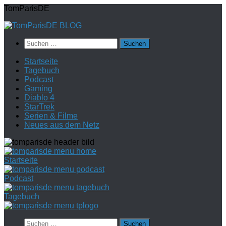
Zum
TomParisDE
Inhalt
springen
Suchen
nach:
Startseite
Tagebuch
Podcast
Gaming
Diablo 4
StarTrek
Serien & Filme
Neues aus dem Netz
Startseite
Podcast
Tagebuch
Suchen