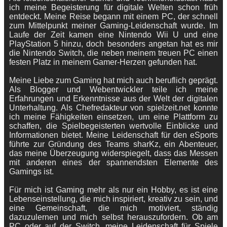
ich meine Begeisterung für digitale Welten schon früh
entdeckt. Meine Reise begann mit einem PC, der schnell
zum Mittelpunkt meiner Gaming-Leidenschaft wurde. Im
Laufe der Zeit kamen eine Nintendo Wii U und eine
PlayStation 5 hinzu, doch besonders angetan hat es mir
die Nintendo Switch, die neben meinem treuen PC einen
festen Platz in meinem Gamer-Herzen gefunden hat.
Meine Liebe zum Gaming hat mich auch beruflich geprägt.
Als Blogger und Webentwickler teile ich meine
Erfahrungen und Erkenntnisse aus der Welt der digitalen
Unterhaltung. Als Chefredakteur von spielzeit.net konnte
ich meine Fähigkeiten einsetzen, um eine Plattform zu
schaffen, die Spielbegeisterten wertvolle Einblicke und
Informationen bietet. Meine Leidenschaft für den eSports
führte zur Gründung des Teams sharKz, ein Abenteuer,
das meine Überzeugung widerspiegelt, dass das Messen
mit anderen eines der spannendsten Elemente des
Gamings ist.
Für mich ist Gaming mehr als nur ein Hobby, es ist eine
Lebenseinstellung, die mich inspiriert, kreativ zu sein, und
eine Gemeinschaft, die mich motiviert, ständig
dazuzulernen und mich selbst herauszufordern. Ob am
PC oder auf der Switch, meine Leidenschaft für Spiele