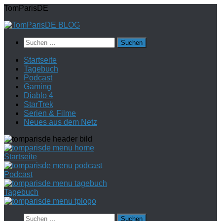
Zum
TomParisDE
Inhalt
springen
Suchen
nach:
Startseite
Tagebuch
Podcast
Gaming
Diablo 4
StarTrek
Serien & Filme
Neues aus dem Netz
Startseite
Podcast
Tagebuch
Suchen