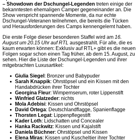
– Showdown der Dschungel-Legenden
treten einige der
bekanntesten ehemaligen Camper gegeneinander an. Die
Show verspricht spannende Momente, da nur echte
Dschungel-Veteranen teilnehmen, die bereits die Tücken
und Herausforderungen des Camps kennengelernt haben.
Die erste Folge dieser besonderen Staffel wird am
16.
August um 20.15 Uhr auf RTL
ausgestrahlt. Für alle, die es
kaum erwarten können: Exklusiv auf RTL+ gibt es die neuen
Folgen sogar schon einen Tag früher, ab dem 15. August, zu
sehen. Hier die Liste der Dschungel-Legenden und ihrer
mitgebrachten Luxusartikel:
Giulia Siegel
: Bronzer und Babypuder
Sarah Knappik
: Ohrstöpsel und ein Kissen mit den
Handabdrücken ihrer Tochter
Georgina Fleur
: Wimpernserum, roter Lippenstift
Winfried Glatzeder
: nichts
Mola Adebisi
: Kissen und Ohrstöpsel
David Ortega
: Deutschlandflagge, Spanienflagge
Thorsten Legat
: Lippenpflegestift
Kader Loth
: Lidschatten und Concealer
Hanka Rackwitz
: Kissen und Kajalstift
Daniela Büchner
: Ohrstöpsel und Kissen
Elena Miras
: Kissen und Kuscheltier ihrer Tochter