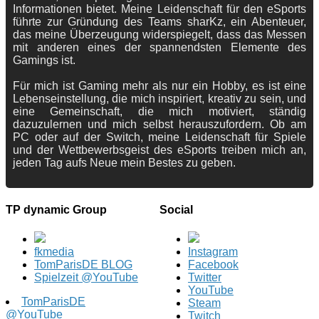
Informationen bietet. Meine Leidenschaft für den eSports
führte zur Gründung des Teams sharKz, ein Abenteuer,
das meine Überzeugung widerspiegelt, dass das Messen
mit anderen eines der spannendsten Elemente des
Gamings ist.
Für mich ist Gaming mehr als nur ein Hobby, es ist eine
Lebenseinstellung, die mich inspiriert, kreativ zu sein, und
eine Gemeinschaft, die mich motiviert, ständig
dazuzulernen und mich selbst herauszufordern. Ob am
PC oder auf der Switch, meine Leidenschaft für Spiele
und der Wettbewerbsgeist des eSports treiben mich an,
jeden Tag aufs Neue mein Bestes zu geben.
TP dynamic Group
Social
fkmedia
Instagram
TomParisDE BLOG
Facebook
Spielzeit @YouTube
Twitter
YouTube
TomParisDE
Steam
@YouTube
Twitch