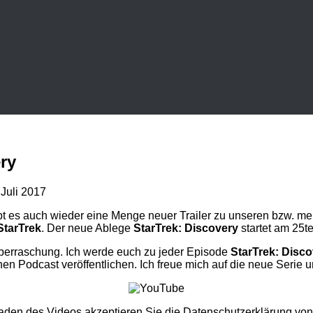
ry
 Juli 2017
bt es auch wieder eine Menge neuer Trailer zu unseren bzw. mei
StarTrek
. Der neue Ablege
StarTrek: Discovery
startet am 25t
berraschung. Ich werde euch zu jeder Episode
StarTrek: Disc
n Podcast veröffentlichen. Ich freue mich auf die neue Serie un
aden des Videos akzeptieren Sie die Datenschutzerklärung vo