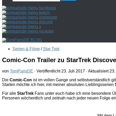
nach:
Serien & Filme
/
Star Trek
Comic-Con Trailer zu StarTrek Discove
von
TomParisDE
· Veröffentlicht
23. Juli 2017
· Aktualisiert
23.
Die
Comic-Con
ist im vollen Gange und selbstverständlich gi
Starten möchte ich hier, mit meiner absoluten Lieblingsserien
Für alle
StarTrek
Fans unter euch habe ich eine besondere Ü
Personen wöchentlich und zeitnah nach jeder neuen Folge eine
Mit dem L