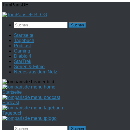
Zum
TomParisDE
Inhalt
springen
Suchen
nach:
Startseite
Tagebuch
Podcast
Gaming
Diablo 4
StarTrek
Serien & Filme
Neues aus dem Netz
Startseite
Podcast
Tagebuch
Suchen