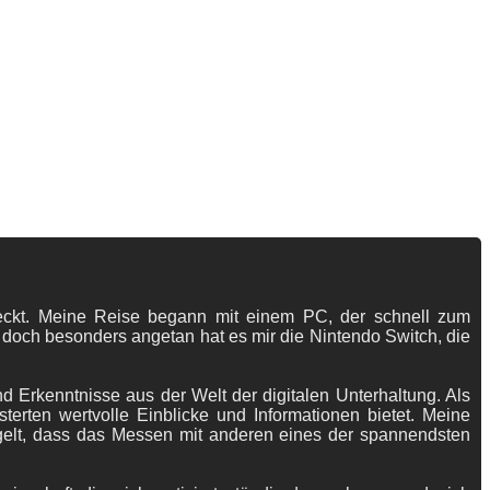
tdeckt. Meine Reise begann mit einem PC, der schnell zum
 doch besonders angetan hat es mir die Nintendo Switch, die
 Erkenntnisse aus der Welt der digitalen Unterhaltung. Als
terten wertvolle Einblicke und Informationen bietet. Meine
gelt, dass das Messen mit anderen eines der spannendsten