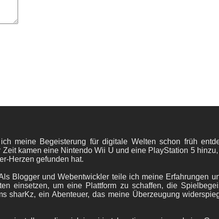
 ich meine Begeisterung für digitale Welten schon früh en
 Zeit kamen eine Nintendo Wii U und eine PlayStation 5 hinzu,
er-Herzen gefunden hat.
ls Blogger und Webentwickler teile ich meine Erfahrungen und
ten einsetzen, um eine Plattform zu schaffen, die Spielbegeis
ams sharKz, ein Abenteuer, das meine Überzeugung widerspie