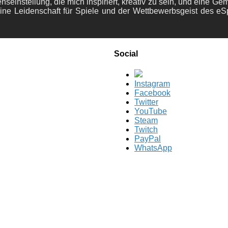
nseinstellung, die mich inspiriert, kreativ zu sein, und eine Ge
ine Leidenschaft für Spiele und der Wettbewerbsgeist des eS
Social
Instagram
Facebook
Twitter
YouTube
Steam
Twitch
PayPal
WhatsApp