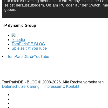
Für mich ist Gaming mehr als nur ein Hobby, es ist eine Lebe
selbst herauszufordern. Ob am PC oder auf der Switch, me
geben.
TP dynamic Group
fkmedia
TomParisDE BLOG
Spielzeit @YouTube
TomParisDE @YouTube
TomParisDE - BLOG © 2008-2026. Alle Rechte vorbehalten.
Datenschutzerklärung
::
Impressum
::
Kontakt