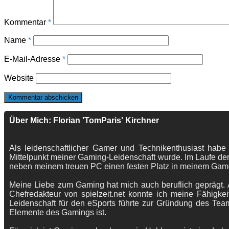
Kommentar
*
Name
*
E-Mail-Adresse
*
Website
Über Mich: Florian 'TomParis' Kirchner
Als leidenschaftlicher Gamer und Technikenthusiast habe
Mittelpunkt meiner Gaming-Leidenschaft wurde. Im Laufe der
neben meinem treuen PC einen festen Platz in meinem Gam
Meine Liebe zum Gaming hat mich auch beruflich geprägt. A
Chefredakteur von spielzeit.net konnte ich meine Fähigkei
Leidenschaft für den eSports führte zur Gründung des Te
Elemente des Gamings ist.