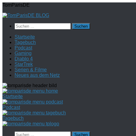
Zum
TomParisDE
Inhalt
springen
Suchen
nach:
Startseite
Tagebuch
Podcast
Gaming
Diablo 4
StarTrek
Serien & Filme
Neues aus dem Netz
Startseite
Podcast
Tagebuch
Suchen