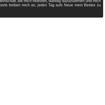
meinschaft, die mich motiviert, ständig dazuzulernen und mich
ports treiben mich an, jeden Tag aufs Neue mein Bestes zu