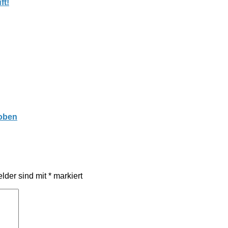
ft!
hoben
elder sind mit
*
markiert