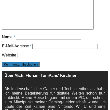
Name
*
E-Mail-Adresse
*
Website
Über Mich: Florian 'TomParis' Kirchner
Als leidenschaftlicher Gamer und Technikenthusiast habe
ich meine Begeisterung für digitale Welten schon früh
entdeckt. Meine Reise begann mit einem PC, der schnell
zum Mittelpunkt meiner Gaming-Leidenschaft wurde. Im
Laufe der Zeit kamen eine Nintendo Wii U und eine