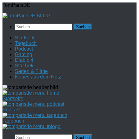
Zum
TomParisDE
Inhalt
springen
Suchen
nach:
Startseite
Tagebuch
Podcast
Gaming
Diablo 4
StarTrek
Serien & Filme
Neues aus dem Netz
Startseite
Podcast
Tagebuch
Suchen