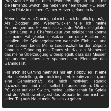
PlayStation 5 hinzu, doch besonders angetan hat es mir
die Nintendo Switch, die neben meinem treuen PC einen
festen Platz in meinem Gamer-Herzen gefunden hat.
Meine Liebe zum Gaming hat mich auch beruflich geprägt.
Als Blogger und Webentwickler teile ich meine
Erfahrungen und Erkenntnisse aus der Welt der digitalen
Unterhaltung. Als Chefredakteur von spielzeit.net konnte
ich meine Fähigkeiten einsetzen, um eine Plattform zu
schaffen, die Spielbegeisterten wertvolle Einblicke und
Informationen bietet. Meine Leidenschaft für den eSports
führte zur Gründung des Teams sharKz, ein Abenteuer,
das meine Überzeugung widerspiegelt, dass das Messen
mit anderen eines der spannendsten Elemente des
Gamings ist.
Für mich ist Gaming mehr als nur ein Hobby, es ist eine
Lebenseinstellung, die mich inspiriert, kreativ zu sein, und
eine Gemeinschaft, die mich motiviert, ständig
dazuzulernen und mich selbst herauszufordern. Ob am
PC oder auf der Switch, meine Leidenschaft für Spiele
und der Wettbewerbsgeist des eSports treiben mich an,
jeden Tag aufs Neue mein Bestes zu geben.