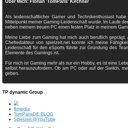
Über Mich: Florian 'TomParis' Kirchner
Als leidenschaftlicher Gamer und Technikenthusiast habe
Mittelpunkt meiner Gaming-Leidenschaft wurde. Im Laufe der
neben meinem treuen PC einen festen Platz in meinem Gam
Meine Liebe zum Gaming hat mich auch beruflich geprägt. A
Chefredakteur von spielzeit.net konnte ich meine Fähigkei
Leidenschaft für den eSports führte zur Gründung des Te
Elemente des Gamings ist.
Für mich ist Gaming mehr als nur ein Hobby, es ist eine Lebe
selbst herauszufordern. Ob am PC oder auf der Switch, me
geben.
TP dynamic Group
fkmedia
TomParisDE BLOG
Spielzeit @YouTube