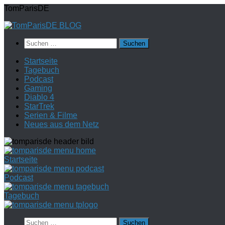
Zum
TomParisDE
Inhalt
springen
Suchen
nach:
Startseite
Tagebuch
Podcast
Gaming
Diablo 4
StarTrek
Serien & Filme
Neues aus dem Netz
Startseite
Podcast
Tagebuch
Suchen