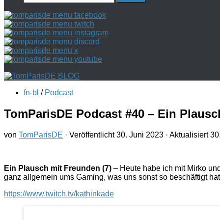
nach:
fn-bl
/
Podcast
TomParisDE Podcast #40 – Ein Plausch
von
TomParisDE
· Veröffentlicht
30. Juni 2023
· Aktualisiert
30
Ein Plausch mit Freunden (7)
– Heute habe ich mit Mirko un
ganz allgemein ums Gaming, was uns sonst so beschäftigt hat 
https://www.twitch.tv/kathinkade