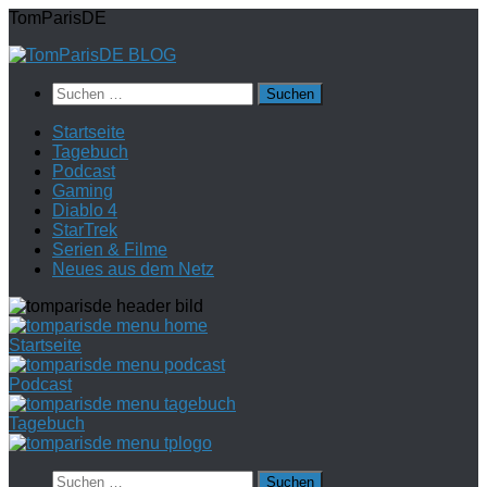
Zum
TomParisDE
Inhalt
springen
Suchen
nach:
Startseite
Tagebuch
Podcast
Gaming
Diablo 4
StarTrek
Serien & Filme
Neues aus dem Netz
Startseite
Podcast
Tagebuch
Suchen