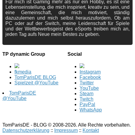
Für mich ist Gaming mehr als nur ein Hobby, es ist eine
Lebenseinstellung, die mich inspiriert, kreativ zu sein, und
eine Gemeinschaft, die mich motiviert, ständig
dazuzulernen und mich selbst herauszufordern. Ob am
PC oder auf der Switch, meine Leidenschaft für Spiele
und der Wettbewerbsgeist des eSports treiben mich an,
jeden Tag aufs Neue mein Bestes zu geben.
TP dynamic Group
Social
fkmedia
Instagram
TomParisDE BLOG
Facebook
Spielzeit @YouTube
Twitter
YouTube
TomParisDE
Steam
@YouTube
Twitch
PayPal
WhatsApp
TomParisDE - BLOG © 2008-2026. Alle Rechte vorbehalten.
Datenschutzerklärung
::
Impressum
::
Kontakt