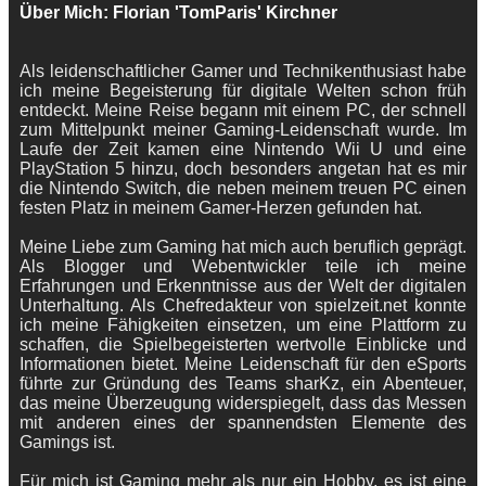
Über Mich: Florian 'TomParis' Kirchner
Als leidenschaftlicher Gamer und Technikenthusiast habe
ich meine Begeisterung für digitale Welten schon früh
entdeckt. Meine Reise begann mit einem PC, der schnell
zum Mittelpunkt meiner Gaming-Leidenschaft wurde. Im
Laufe der Zeit kamen eine Nintendo Wii U und eine
PlayStation 5 hinzu, doch besonders angetan hat es mir
die Nintendo Switch, die neben meinem treuen PC einen
festen Platz in meinem Gamer-Herzen gefunden hat.
Meine Liebe zum Gaming hat mich auch beruflich geprägt.
Als Blogger und Webentwickler teile ich meine
Erfahrungen und Erkenntnisse aus der Welt der digitalen
Unterhaltung. Als Chefredakteur von spielzeit.net konnte
ich meine Fähigkeiten einsetzen, um eine Plattform zu
schaffen, die Spielbegeisterten wertvolle Einblicke und
Informationen bietet. Meine Leidenschaft für den eSports
führte zur Gründung des Teams sharKz, ein Abenteuer,
das meine Überzeugung widerspiegelt, dass das Messen
mit anderen eines der spannendsten Elemente des
Gamings ist.
Für mich ist Gaming mehr als nur ein Hobby, es ist eine