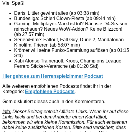
Viel Spaß!
Darts: Littler gewinnt alles (ab 03:38 min)
Bundesliga: Schieri Clown-Fiesta (ab 09:44 min)
Gaming: Multiplayer-Markt ist tot? Nächste D4-Season
reinschauen? Neues WoW-Addon? Keine Blizzcon!
(ab 27:57 min)
Serien/Filme: Fallout, Fall Guy, Dune 2, Mandalorian
Kinofilm, Frieren (ab 58:07 min)
Krömer will seine Funko-Sammlung auflösen (ab 01:15
Std)
Xabi Alonso Trainergott, Kroos, Champions League,
Ferrero Sticker-Verarsche (ab 01:20 Std)
Hier geht es zum Herrenspielzimmer Podcast
Alle weiteren empfohlenen Podcasts findet ihr in der
Kategorie:
Empfohlene Podcasts
.
Gern diskutiert dieses auch in den Kommentaren.
Info:
Dieser Beitrag enthält Affiliate-Links. Wenn ihr auf diese
Links klickt und bei dem Anbieter einen Kauf tätigt,
bekommen wir eine kleine Kommission. Für euch entstehen
dabei keine zusätzlichen Kosten. Bitte seid versichert, dass