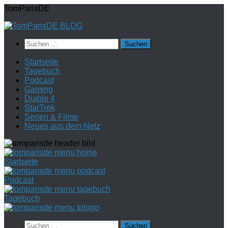
Zum
TomParisDE
Inhalt
springen
Suchen
nach:
Startseite
Tagebuch
Podcast
Gaming
Diablo 4
StarTrek
Serien & Filme
Neues aus dem Netz
Startseite
Podcast
Tagebuch
Suchen