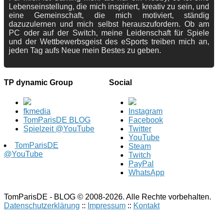
Lebenseinstellung, die mich inspiriert, kreativ zu sein, und
eine Gemeinschaft, die mich motiviert, ständig
dazuzulernen und mich selbst herauszufordern. Ob am
PC oder auf der Switch, meine Leidenschaft für Spiele
und der Wettbewerbsgeist des eSports treiben mich an,
jeden Tag aufs Neue mein Bestes zu geben.
TP dynamic Group
Social
fkmedia
Instagram
TomParisDE BLOG
Facebook
Spielzeit @YouTube
Twitter
YouTube
TomParisDE
Steam
@YouTube
Twitch
PayPal
WhatsApp
TomParisDE - BLOG © 2008-2026. Alle Rechte vorbehalten.
Datenschutzerklärung
::
Impressum
::
Kontakt