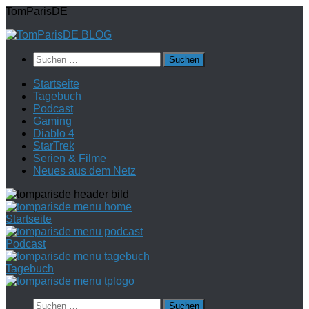
Zum
TomParisDE
Inhalt
springen
Suchen
nach:
Startseite
Tagebuch
Podcast
Gaming
Diablo 4
StarTrek
Serien & Filme
Neues aus dem Netz
Startseite
Podcast
Tagebuch
Suchen