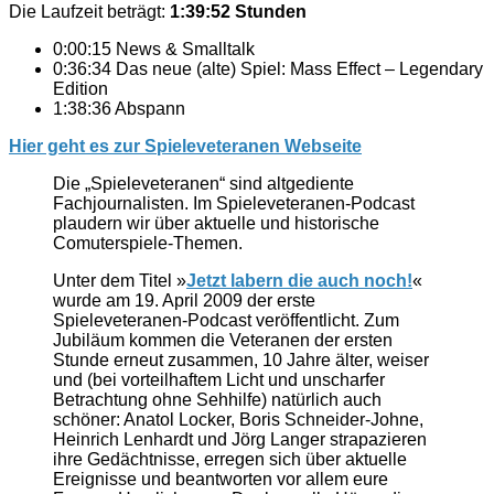
Die Laufzeit beträgt:
1:39:52 Stunden
0:00:15 News & Smalltalk
0:36:34 Das neue (alte) Spiel: Mass Effect – Legendary
Edition
1:38:36 Abspann
Hier geht es zur Spieleveteranen Webseite
Die „Spieleveteranen“ sind altgediente
Fachjournalisten. Im Spieleveteranen-Podcast
plaudern wir über aktuelle und historische
Comuterspiele-Themen.
Unter dem Titel »
Jetzt labern die auch noch!
«
wurde am 19. April 2009 der erste
Spieleveteranen-Podcast veröffentlicht. Zum
Jubiläum kommen die Veteranen der ersten
Stunde erneut zusammen, 10 Jahre älter, weiser
und (bei vorteilhaftem Licht und unscharfer
Betrachtung ohne Sehhilfe) natürlich auch
schöner: Anatol Locker, Boris Schneider-Johne,
Heinrich Lenhardt und Jörg Langer strapazieren
ihre Gedächtnisse, erregen sich über aktuelle
Ereignisse und beantworten vor allem eure