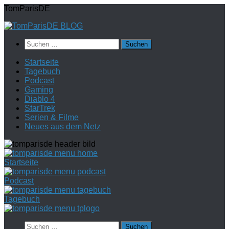
Zum
TomParisDE
Inhalt
springen
Suchen
nach:
Startseite
Tagebuch
Podcast
Gaming
Diablo 4
StarTrek
Serien & Filme
Neues aus dem Netz
Startseite
Podcast
Tagebuch
Suchen