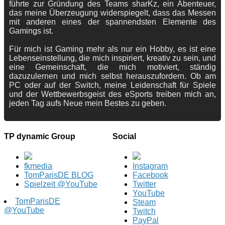
führte zur Gründung des Teams sharKz, ein Abenteuer,
das meine Überzeugung widerspiegelt, dass das Messen
mit anderen eines der spannendsten Elemente des
Gamings ist.
Für mich ist Gaming mehr als nur ein Hobby, es ist eine
Lebenseinstellung, die mich inspiriert, kreativ zu sein, und
eine Gemeinschaft, die mich motiviert, ständig
dazuzulernen und mich selbst herauszufordern. Ob am
PC oder auf der Switch, meine Leidenschaft für Spiele
und der Wettbewerbsgeist des eSports treiben mich an,
jeden Tag aufs Neue mein Bestes zu geben.
TP dynamic Group
Social
fkmedia
Instagram
TomParisDE BLOG
Facebook
Spielzeit @YouTube
Twitter
YouTube
TomParisDE
Steam
@YouTube
Twitch
PayPal