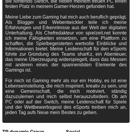
die Nintendo Switch, die neben meinem treuen PC einen
festen Platz in meinem Gamer-Herzen gefunden hat.
Meine Liebe zum Gaming hat mich auch beruflich geprägt.
Als Blogger und Webentwickler teile ich meine
Erfahrungen und Erkenntnisse aus der Welt der digitalen
Unterhaltung. Als Chefredakteur von spielzeit.net konnte
ich meine Fähigkeiten einsetzen, um eine Plattform zu
schaffen, die Spielbegeisterten wertvolle Einblicke und
Informationen bietet. Meine Leidenschaft für den eSports
führte zur Gründung des Teams sharKz, ein Abenteuer,
das meine Überzeugung widerspiegelt, dass das Messen
mit anderen eines der spannendsten Elemente des
Gamings ist.
Für mich ist Gaming mehr als nur ein Hobby, es ist eine
Lebenseinstellung, die mich inspiriert, kreativ zu sein, und
eine Gemeinschaft, die mich motiviert, ständig
dazuzulernen und mich selbst herauszufordern. Ob am
PC oder auf der Switch, meine Leidenschaft für Spiele
und der Wettbewerbsgeist des eSports treiben mich an,
jeden Tag aufs Neue mein Bestes zu geben.
TP dynamic Group
Social