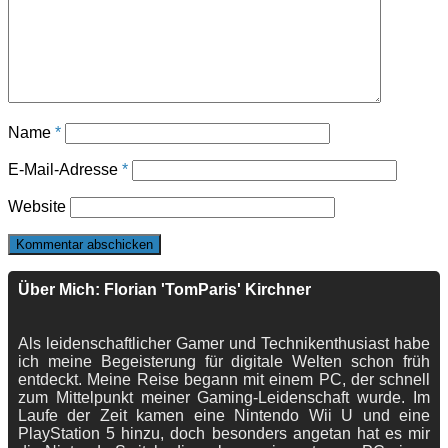
Name
*
E-Mail-Adresse
*
Website
Über Mich: Florian 'TomParis' Kirchner
Als leidenschaftlicher Gamer und Technikenthusiast habe
ich meine Begeisterung für digitale Welten schon früh
entdeckt. Meine Reise begann mit einem PC, der schnell
zum Mittelpunkt meiner Gaming-Leidenschaft wurde. Im
Laufe der Zeit kamen eine Nintendo Wii U und eine
PlayStation 5 hinzu, doch besonders angetan hat es mir