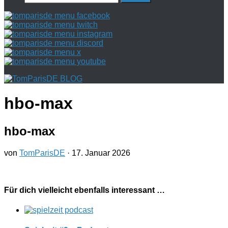
nach:
hbo-max
hbo-max
von
TomParisDE
·
17. Januar 2026
Für dich vielleicht ebenfalls interessant …