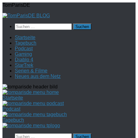
Zum
TomParisDE
Inhalt
springen
Suchen
nach:
Startseite
Tagebuch
Podcast
Gaming
Diablo 4
StarTrek
Serien & Filme
Neues aus dem Netz
Startseite
Podcast
Tagebuch
Suchen