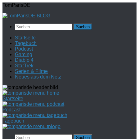
Zum
TomParisDE
Inhalt
springen
Suchen
nach:
Startseite
Tagebuch
Podcast
Gaming
Diablo 4
StarTrek
Serien & Filme
Neues aus dem Netz
Startseite
Podcast
Tagebuch
Suchen