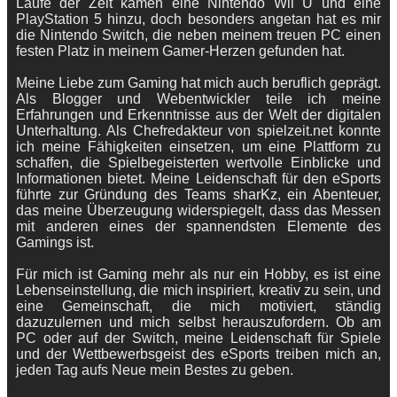
Laufe der Zeit kamen eine Nintendo Wii U und eine
PlayStation 5 hinzu, doch besonders angetan hat es mir
die Nintendo Switch, die neben meinem treuen PC einen
festen Platz in meinem Gamer-Herzen gefunden hat.
Meine Liebe zum Gaming hat mich auch beruflich geprägt.
Als Blogger und Webentwickler teile ich meine
Erfahrungen und Erkenntnisse aus der Welt der digitalen
Unterhaltung. Als Chefredakteur von spielzeit.net konnte
ich meine Fähigkeiten einsetzen, um eine Plattform zu
schaffen, die Spielbegeisterten wertvolle Einblicke und
Informationen bietet. Meine Leidenschaft für den eSports
führte zur Gründung des Teams sharKz, ein Abenteuer,
das meine Überzeugung widerspiegelt, dass das Messen
mit anderen eines der spannendsten Elemente des
Gamings ist.
Für mich ist Gaming mehr als nur ein Hobby, es ist eine
Lebenseinstellung, die mich inspiriert, kreativ zu sein, und
eine Gemeinschaft, die mich motiviert, ständig
dazuzulernen und mich selbst herauszufordern. Ob am
PC oder auf der Switch, meine Leidenschaft für Spiele
und der Wettbewerbsgeist des eSports treiben mich an,
jeden Tag aufs Neue mein Bestes zu geben.