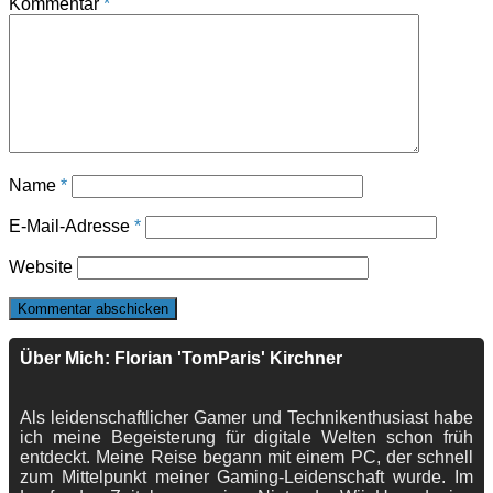
Kommentar
*
Name
*
E-Mail-Adresse
*
Website
Über Mich: Florian 'TomParis' Kirchner
Als leidenschaftlicher Gamer und Technikenthusiast habe
ich meine Begeisterung für digitale Welten schon früh
entdeckt. Meine Reise begann mit einem PC, der schnell
zum Mittelpunkt meiner Gaming-Leidenschaft wurde. Im