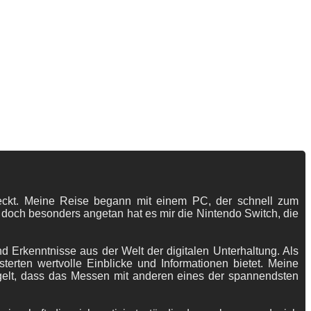
tdeckt. Meine Reise begann mit einem PC, der schnell zum
 doch besonders angetan hat es mir die Nintendo Switch, die
 Erkenntnisse aus der Welt der digitalen Unterhaltung. Als
terten wertvolle Einblicke und Informationen bietet. Meine
gelt, dass das Messen mit anderen eines der spannendsten