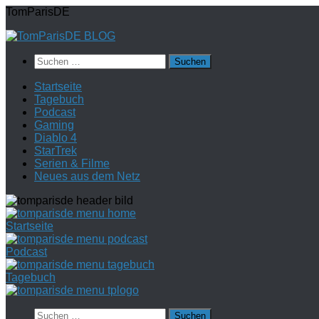
Zum
TomParisDE
Inhalt
springen
Suchen
nach:
Startseite
Tagebuch
Podcast
Gaming
Diablo 4
StarTrek
Serien & Filme
Neues aus dem Netz
Startseite
Podcast
Tagebuch
Suchen