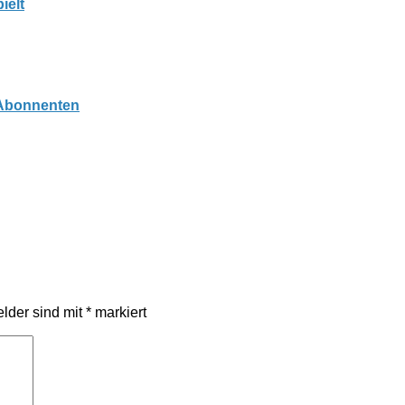
ielt
 Abonnenten
elder sind mit
*
markiert