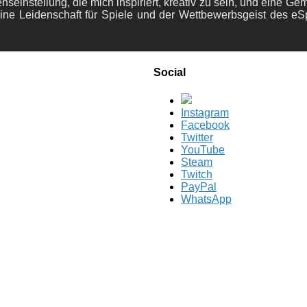
nseinstellung, die mich inspiriert, kreativ zu sein, und eine Ge
ine Leidenschaft für Spiele und der Wettbewerbsgeist des eS
Social
Instagram
Facebook
Twitter
YouTube
Steam
Twitch
PayPal
WhatsApp