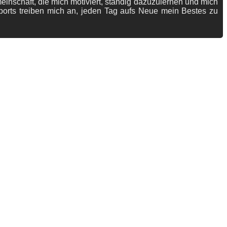
meinschaft, die mich motiviert, ständig dazuzulernen und mich
ports treiben mich an, jeden Tag aufs Neue mein Bestes zu