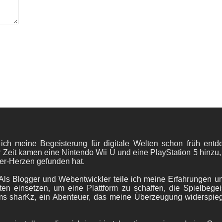
 ich meine Begeisterung für digitale Welten schon früh en
 Zeit kamen eine Nintendo Wii U und eine PlayStation 5 hinzu,
er-Herzen gefunden hat.
ls Blogger und Webentwickler teile ich meine Erfahrungen und
ten einsetzen, um eine Plattform zu schaffen, die Spielbegeis
ams sharKz, ein Abenteuer, das meine Überzeugung widerspie