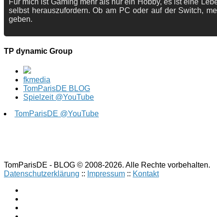
Für mich ist Gaming mehr als nur ein Hobby, es ist eine Lebe
selbst herauszufordern. Ob am PC oder auf der Switch, me
geben.
TP dynamic Group
fkmedia
TomParisDE BLOG
Spielzeit @YouTube
TomParisDE @YouTube
TomParisDE - BLOG © 2008-2026. Alle Rechte vorbehalten.
Datenschutzerklärung
::
Impressum
::
Kontakt