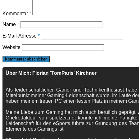
Kommentar
*
Name
*
E-Mail-Adresse
*
Website
Über Mich: Florian 'TomParis' Kirchner
Als leidenschaftlicher Gamer und Technikenthusiast habe
Mittelpunkt meiner Gaming-Leidenschaft wurde. Im Laufe der
neben meinem treuen PC einen festen Platz in meinem Gam
Meine Liebe zum Gaming hat mich auch beruflich geprägt. A
Chefredakteur von spielzeit.net konnte ich meine Fähigkei
Leidenschaft für den eSports führte zur Gründung des Te
Elemente des Gamings ist.