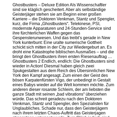
Ghostbusters – Deluxe Edition Als Wissenschaftler
sind sie kläglich gescheitert. Aber als selbständige
Geisterjäger stehen sie am Beginn einer großen
Karriere – die Doktoren Venkman, Stantz und Spengler,
kurz, die Firma „Ghostbusters“. Telekinese, PSI,
modernste Apparaturen und 24-Stunden-Service sind
ihre fürchterlichen Waffen gegen das
Gespensterunwesen. Und das treibt’s gerade in New
York kunterbunt: Eine uralte sumerische Gottheit
schickt sich mitten in der City zur Wiedergeburt an. Es
droht eine Katastrophe biblischen Ausmaßes – und die
bringt den Ghostbusters ihren ersten Riesenauftrag …
Ghostbusters 2 Endlich, endlich: Die Ghostbusters sind
wieder in Action! Diesmal haben gleich zwei
Spukgestalten aus dem Reich des Übersinnlichen New
York den Kampf angesagt. Zum einen der Geist des
bösen Karpatenfürsten Vigo, der unbedingt in Gestalt
eines Babys wieder auf die Welt kommen möchte. Zum
anderen dieser rosarote Schleim, der am liebsten die
ganze Stadt mit seinen „bad vibrations“ überziehen
würde. Das schreit geradezu nach den Doktoren
Venkman, Stantz und Spengler, den Spezialisten für
Unglaubliches. Schade nur, dass den Geisterjägern
nach ihrem letzten Chaos-Auftritt das Geisterjagen