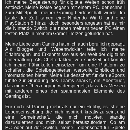
ich meine Begeisterung für digitale Welten schon früh
entdeckt. Meine Reise begann mit einem PC, der schnell
zum Mittelpunkt meiner Gaming-Leidenschaft wurde. Im
Laufe der Zeit kamen eine Nintendo Wii U und eine
PlayStation 5 hinzu, doch besonders angetan hat es mir
die Nintendo Switch, die neben meinem treuen PC einen
festen Platz in meinem Gamer-Herzen gefunden hat.
Meine Liebe zum Gaming hat mich auch beruflich geprägt.
Als Blogger und Webentwickler teile ich meine
Erfahrungen und Erkenntnisse aus der Welt der digitalen
Unterhaltung. Als Chefredakteur von spielzeit.net konnte
ich meine Fähigkeiten einsetzen, um eine Plattform zu
schaffen, die Spielbegeisterten wertvolle Einblicke und
Informationen bietet. Meine Leidenschaft für den eSports
führte zur Gründung des Teams sharKz, ein Abenteuer,
das meine Überzeugung widerspiegelt, dass das Messen
mit anderen eines der spannendsten Elemente des
Gamings ist.
Für mich ist Gaming mehr als nur ein Hobby, es ist eine
Lebenseinstellung, die mich inspiriert, kreativ zu sein, und
eine Gemeinschaft, die mich motiviert, ständig
dazuzulernen und mich selbst herauszufordern. Ob am
PC oder auf der Switch, meine Leidenschaft für Spiele