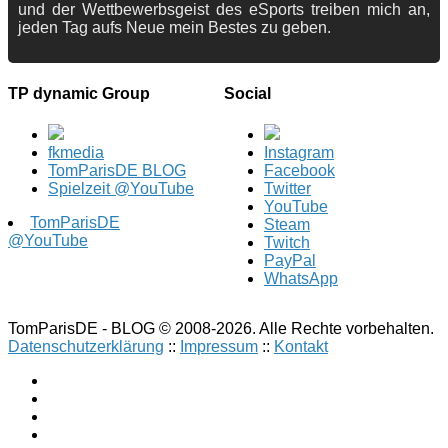
und der Wettbewerbsgeist des eSports treiben mich an,
jeden Tag aufs Neue mein Bestes zu geben.
TP dynamic Group
Social
fkmedia
Instagram
TomParisDE BLOG
Facebook
Spielzeit @YouTube
Twitter
YouTube
TomParisDE
Steam
@YouTube
Twitch
PayPal
WhatsApp
TomParisDE - BLOG © 2008-2026. Alle Rechte vorbehalten.
Datenschutzerklärung
::
Impressum
::
Kontakt