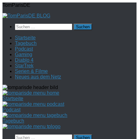
Zum
TomParisDE
Inhalt
springen
Suchen
nach:
Startseite
Tagebuch
Podcast
Gaming
Diablo 4
StarTrek
Serien & Filme
Neues aus dem Netz
Startseite
Podcast
Tagebuch
Suchen