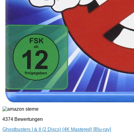
4374 Bewertungen
Ghostbusters I & II (2 Discs) (4K Mastered) [Blu-ray]