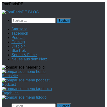
Zum
TomParisDE
Inhalt
springen
Suchen
nach:
Startseite
Tagebuch
Podcast
Gaming
Diablo 4
StarTrek
Serien & Filme
Neues aus dem Netz
Startseite
Podcast
Tagebuch
Suchen