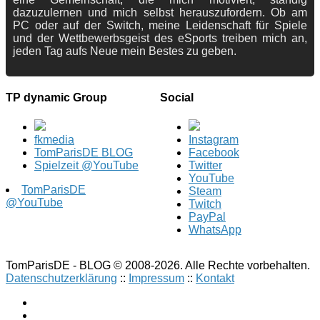
dazuzulernen und mich selbst herauszufordern. Ob am
PC oder auf der Switch, meine Leidenschaft für Spiele
und der Wettbewerbsgeist des eSports treiben mich an,
jeden Tag aufs Neue mein Bestes zu geben.
TP dynamic Group
Social
fkmedia
Instagram
TomParisDE BLOG
Facebook
Spielzeit @YouTube
Twitter
YouTube
TomParisDE
Steam
@YouTube
Twitch
PayPal
WhatsApp
TomParisDE - BLOG © 2008-2026. Alle Rechte vorbehalten.
Datenschutzerklärung
::
Impressum
::
Kontakt