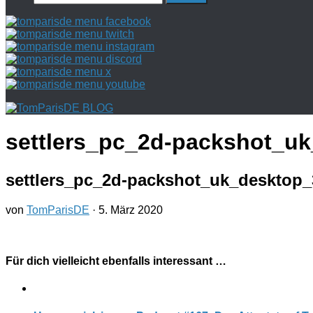
nach:
settlers_pc_2d-packshot_u
settlers_pc_2d-packshot_uk_desktop
von
TomParisDE
·
5. März 2020
Für dich vielleicht ebenfalls interessant …