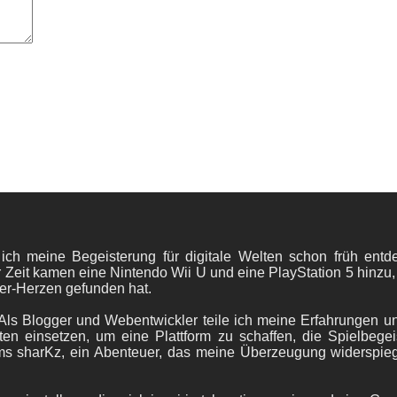
 ich meine Begeisterung für digitale Welten schon früh en
 Zeit kamen eine Nintendo Wii U und eine PlayStation 5 hinzu,
er-Herzen gefunden hat.
ls Blogger und Webentwickler teile ich meine Erfahrungen und
ten einsetzen, um eine Plattform zu schaffen, die Spielbegeis
ams sharKz, ein Abenteuer, das meine Überzeugung widerspie