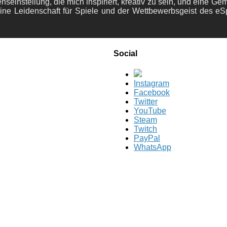
nseinstellung, die mich inspiriert, kreativ zu sein, und eine Ge
ine Leidenschaft für Spiele und der Wettbewerbsgeist des eS
Social
Instagram
Facebook
Twitter
YouTube
Steam
Twitch
PayPal
WhatsApp