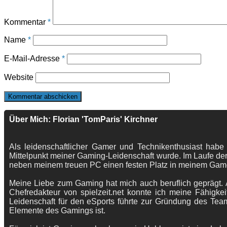
Kommentar
*
Name
*
E-Mail-Adresse
*
Website
Über Mich: Florian 'TomParis' Kirchner
Als leidenschaftlicher Gamer und Technikenthusiast habe
Mittelpunkt meiner Gaming-Leidenschaft wurde. Im Laufe der
neben meinem treuen PC einen festen Platz in meinem Gam
Meine Liebe zum Gaming hat mich auch beruflich geprägt. A
Chefredakteur von spielzeit.net konnte ich meine Fähigkei
Leidenschaft für den eSports führte zur Gründung des Te
Elemente des Gamings ist.