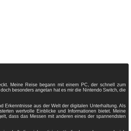
tdeckt. Meine Reise begann mit einem PC, der schnell zum
 doch besonders angetan hat es mir die Nintendo Switch, die
 Erkenntnisse aus der Welt der digitalen Unterhaltung. Als
terten wertvolle Einblicke und Informationen bietet. Meine
gelt, dass das Messen mit anderen eines der spannendsten