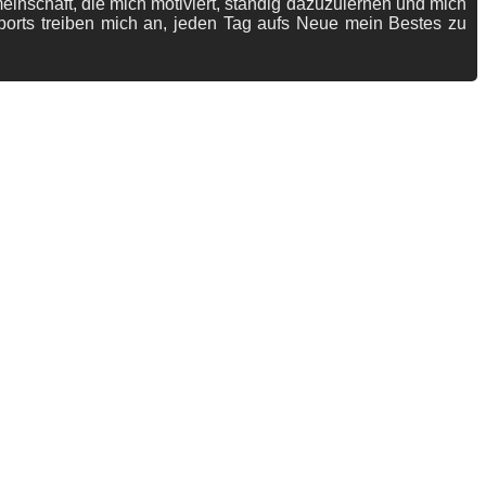
meinschaft, die mich motiviert, ständig dazuzulernen und mich
ports treiben mich an, jeden Tag aufs Neue mein Bestes zu