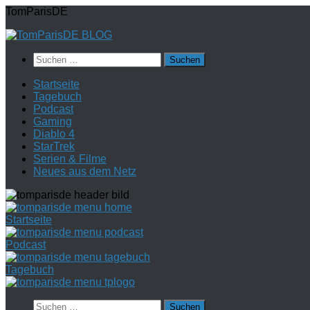
Zum
TomParisDE
Inhalt
springen
Suchen
nach:
Startseite
Tagebuch
Podcast
Gaming
Diablo 4
StarTrek
Serien & Filme
Neues aus dem Netz
Startseite
Podcast
Tagebuch
Suchen