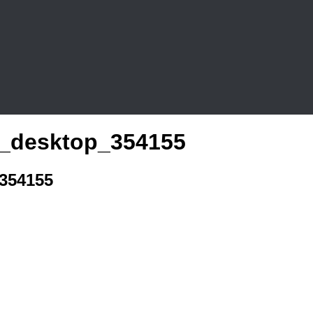
k_desktop_354155
_354155