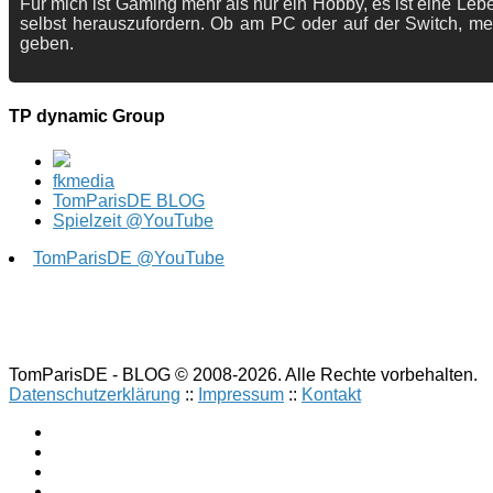
Für mich ist Gaming mehr als nur ein Hobby, es ist eine Lebe
selbst herauszufordern. Ob am PC oder auf der Switch, me
geben.
TP dynamic Group
fkmedia
TomParisDE BLOG
Spielzeit @YouTube
TomParisDE @YouTube
TomParisDE - BLOG © 2008-2026. Alle Rechte vorbehalten.
Datenschutzerklärung
::
Impressum
::
Kontakt