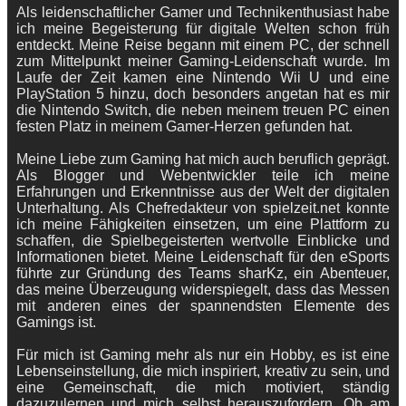
Als leidenschaftlicher Gamer und Technikenthusiast habe
ich meine Begeisterung für digitale Welten schon früh
entdeckt. Meine Reise begann mit einem PC, der schnell
zum Mittelpunkt meiner Gaming-Leidenschaft wurde. Im
Laufe der Zeit kamen eine Nintendo Wii U und eine
PlayStation 5 hinzu, doch besonders angetan hat es mir
die Nintendo Switch, die neben meinem treuen PC einen
festen Platz in meinem Gamer-Herzen gefunden hat.
Meine Liebe zum Gaming hat mich auch beruflich geprägt.
Als Blogger und Webentwickler teile ich meine
Erfahrungen und Erkenntnisse aus der Welt der digitalen
Unterhaltung. Als Chefredakteur von spielzeit.net konnte
ich meine Fähigkeiten einsetzen, um eine Plattform zu
schaffen, die Spielbegeisterten wertvolle Einblicke und
Informationen bietet. Meine Leidenschaft für den eSports
führte zur Gründung des Teams sharKz, ein Abenteuer,
das meine Überzeugung widerspiegelt, dass das Messen
mit anderen eines der spannendsten Elemente des
Gamings ist.
Für mich ist Gaming mehr als nur ein Hobby, es ist eine
Lebenseinstellung, die mich inspiriert, kreativ zu sein, und
eine Gemeinschaft, die mich motiviert, ständig
dazuzulernen und mich selbst herauszufordern. Ob am