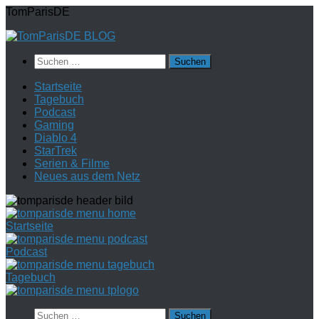
Zum
TomParisDE
Inhalt
springen
Suchen
nach:
Startseite
Tagebuch
Podcast
Gaming
Diablo 4
StarTrek
Serien & Filme
Neues aus dem Netz
Startseite
Podcast
Tagebuch
Suchen