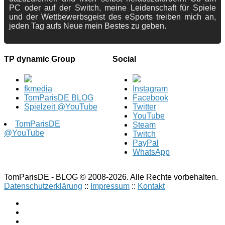
PC oder auf der Switch, meine Leidenschaft für Spiele
und der Wettbewerbsgeist des eSports treiben mich an,
jeden Tag aufs Neue mein Bestes zu geben.
TP dynamic Group
Social
fkmedia
Instagram
TomParisDE BLOG
Facebook
Spielzeit @YouTube
Twitter
YouTube
TomParisDE
Steam
@YouTube
Twitch
PayPal
WhatsApp
TomParisDE - BLOG © 2008-2026. Alle Rechte vorbehalten.
Datenschutzerklärung
::
Impressum
::
Kontakt