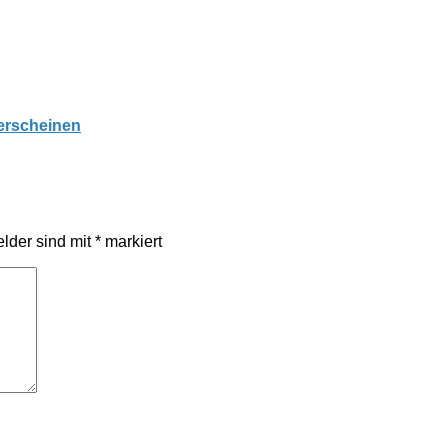
erscheinen
elder sind mit
*
markiert