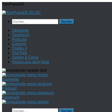
Zum
TomParisDE
Inhalt
springen
Suchen
nach:
Startseite
Tagebuch
Podcast
Gaming
Diablo 4
StarTrek
Serien & Filme
Neues aus dem Netz
Startseite
Podcast
Tagebuch
Suchen