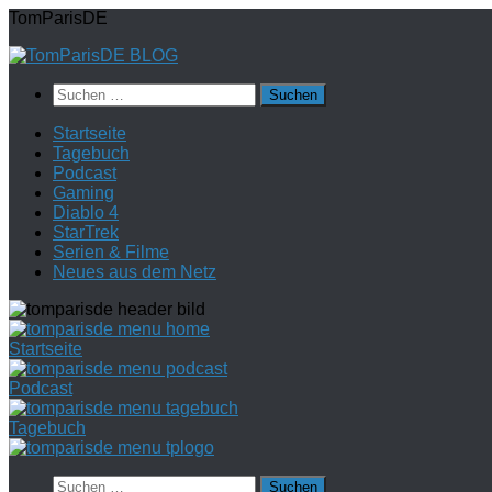
Zum
TomParisDE
Inhalt
springen
Suchen
nach:
Startseite
Tagebuch
Podcast
Gaming
Diablo 4
StarTrek
Serien & Filme
Neues aus dem Netz
Startseite
Podcast
Tagebuch
Suchen