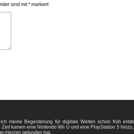
elder sind mit
*
markiert
 ich meine Begeisterung für digitale Welten schon früh en
 Zeit kamen eine Nintendo Wii U und eine PlayStation 5 hinzu,
er-Herzen gefunden hat.