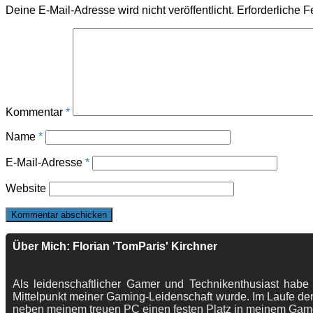
Deine E-Mail-Adresse wird nicht veröffentlicht.
Erforderliche F
Kommentar
*
Name
*
E-Mail-Adresse
*
Website
Über Mich: Florian 'TomParis' Kirchner
Als leidenschaftlicher Gamer und Technikenthusiast habe
Mittelpunkt meiner Gaming-Leidenschaft wurde. Im Laufe der
neben meinem treuen PC einen festen Platz in meinem Gam