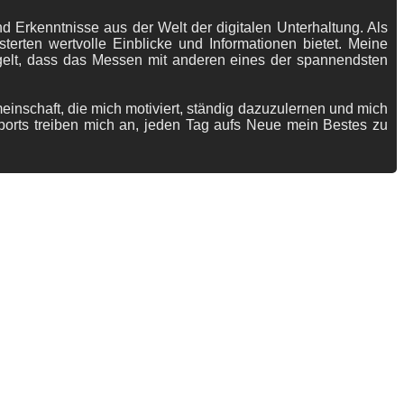
 Erkenntnisse aus der Welt der digitalen Unterhaltung. Als
terten wertvolle Einblicke und Informationen bietet. Meine
gelt, dass das Messen mit anderen eines der spannendsten
meinschaft, die mich motiviert, ständig dazuzulernen und mich
ports treiben mich an, jeden Tag aufs Neue mein Bestes zu