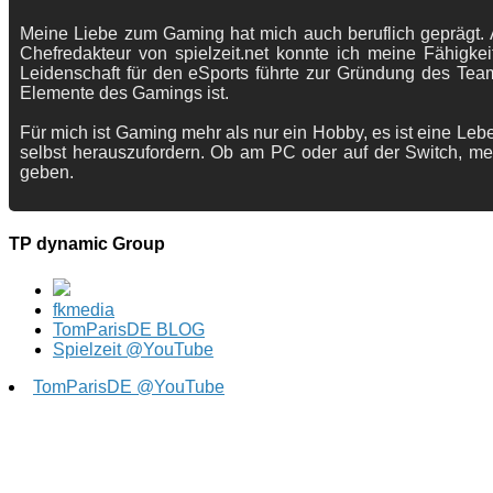
Meine Liebe zum Gaming hat mich auch beruflich geprägt. A
Chefredakteur von spielzeit.net konnte ich meine Fähigkei
Leidenschaft für den eSports führte zur Gründung des Te
Elemente des Gamings ist.
Für mich ist Gaming mehr als nur ein Hobby, es ist eine Lebe
selbst herauszufordern. Ob am PC oder auf der Switch, me
geben.
TP dynamic Group
fkmedia
TomParisDE BLOG
Spielzeit @YouTube
TomParisDE @YouTube