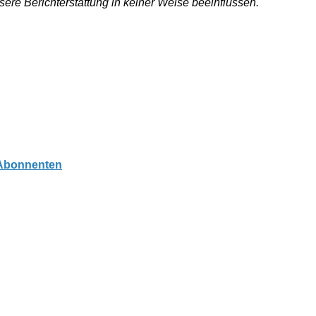
nsere Berichterstattung in keiner Weise beeinflussen.
 Abonnenten