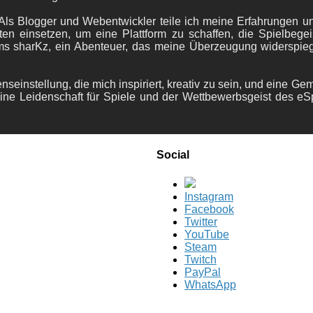
ls Blogger und Webentwickler teile ich meine Erfahrungen und
ten einsetzen, um eine Plattform zu schaffen, die Spielbegeis
ams sharKz, ein Abenteuer, das meine Überzeugung widerspie
nseinstellung, die mich inspiriert, kreativ zu sein, und eine Ge
ine Leidenschaft für Spiele und der Wettbewerbsgeist des eS
Social
Instagram
Facebook
Twitter
YouTube
Steam
Twitch
PayPal
WhatsApp