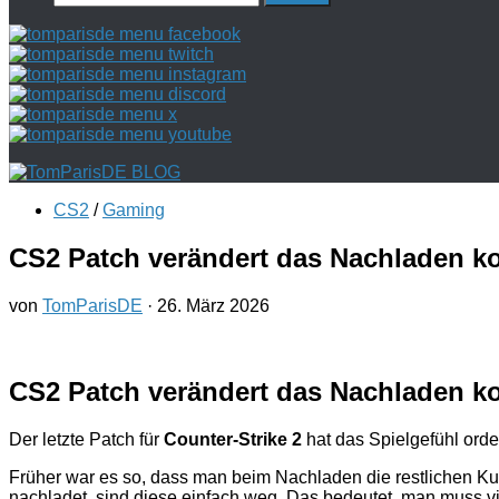
nach:
CS2
/
Gaming
CS2 Patch verändert das Nachladen k
von
TomParisDE
·
26. März 2026
CS2 Patch verändert das Nachladen k
Der letzte Patch für
Counter-Strike 2
hat das Spielgefühl orde
Früher war es so, dass man beim Nachladen die restlichen Ku
nachladet, sind diese einfach weg. Das bedeutet, man muss v