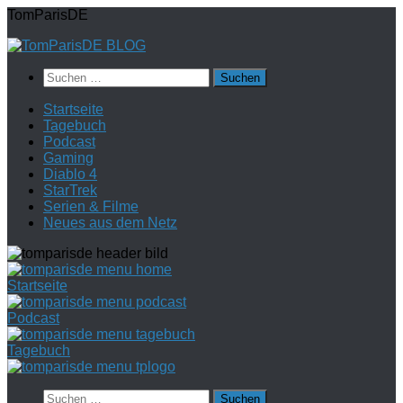
Zum
TomParisDE
Inhalt
springen
Suchen
nach:
Startseite
Tagebuch
Podcast
Gaming
Diablo 4
StarTrek
Serien & Filme
Neues aus dem Netz
Startseite
Podcast
Tagebuch
Suchen