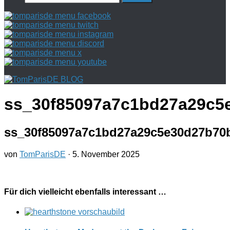
nach:
ss_30f85097a7c1bd27a29c5
ss_30f85097a7c1bd27a29c5e30d27b70
von
TomParisDE
·
5. November 2025
Für dich vielleicht ebenfalls interessant …