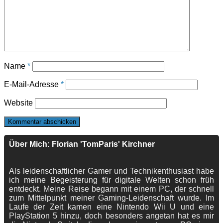
Name
*
E-Mail-Adresse
*
Website
Über Mich: Florian 'TomParis' Kirchner
Als leidenschaftlicher Gamer und Technikenthusiast habe
ich meine Begeisterung für digitale Welten schon früh
entdeckt. Meine Reise begann mit einem PC, der schnell
zum Mittelpunkt meiner Gaming-Leidenschaft wurde. Im
Laufe der Zeit kamen eine Nintendo Wii U und eine
PlayStation 5 hinzu, doch besonders angetan hat es mir