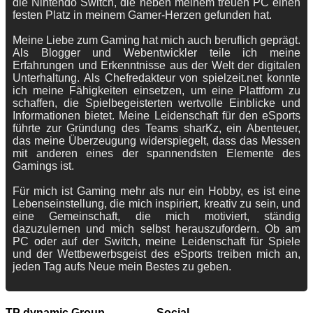
die Nintendo Switch, die neben meinem treuen PC einen
festen Platz in meinem Gamer-Herzen gefunden hat.
Meine Liebe zum Gaming hat mich auch beruflich geprägt.
Als Blogger und Webentwickler teile ich meine
Erfahrungen und Erkenntnisse aus der Welt der digitalen
Unterhaltung. Als Chefredakteur von spielzeit.net konnte
ich meine Fähigkeiten einsetzen, um eine Plattform zu
schaffen, die Spielbegeisterten wertvolle Einblicke und
Informationen bietet. Meine Leidenschaft für den eSports
führte zur Gründung des Teams sharKz, ein Abenteuer,
das meine Überzeugung widerspiegelt, dass das Messen
mit anderen eines der spannendsten Elemente des
Gamings ist.
Für mich ist Gaming mehr als nur ein Hobby, es ist eine
Lebenseinstellung, die mich inspiriert, kreativ zu sein, und
eine Gemeinschaft, die mich motiviert, ständig
dazuzulernen und mich selbst herauszufordern. Ob am
PC oder auf der Switch, meine Leidenschaft für Spiele
und der Wettbewerbsgeist des eSports treiben mich an,
jeden Tag aufs Neue mein Bestes zu geben.
TP dynamic Group
Social