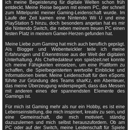
ich meine Begeisterung für digitale Welten schon früh
entdeckt. Meine Reise begann mit einem PC, der schnell
zum Mittelpunkt meiner Gaming-Leidenschaft wurde. Im
Laufe der Zeit kamen eine Nintendo Wii U und eine
PlayStation 5 hinzu, doch besonders angetan hat es mir
die Nintendo Switch, die neben meinem treuen PC einen
festen Platz in meinem Gamer-Herzen gefunden hat.
Meine Liebe zum Gaming hat mich auch beruflich geprägt.
Als Blogger und Webentwickler teile ich meine
Erfahrungen und Erkenntnisse aus der Welt der digitalen
Unterhaltung. Als Chefredakteur von spielzeit.net konnte
ich meine Fähigkeiten einsetzen, um eine Plattform zu
schaffen, die Spielbegeisterten wertvolle Einblicke und
Informationen bietet. Meine Leidenschaft für den eSports
führte zur Gründung des Teams sharKz, ein Abenteuer,
das meine Überzeugung widerspiegelt, dass das Messen
mit anderen eines der spannendsten Elemente des
Gamings ist.
Für mich ist Gaming mehr als nur ein Hobby, es ist eine
Lebenseinstellung, die mich inspiriert, kreativ zu sein, und
eine Gemeinschaft, die mich motiviert, ständig
dazuzulernen und mich selbst herauszufordern. Ob am
PC oder auf der Switch, meine Leidenschaft für Spiele