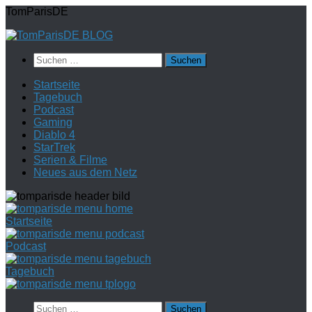
Zum
TomParisDE
Inhalt
springen
Suchen
nach:
Startseite
Tagebuch
Podcast
Gaming
Diablo 4
StarTrek
Serien & Filme
Neues aus dem Netz
Startseite
Podcast
Tagebuch
Suchen