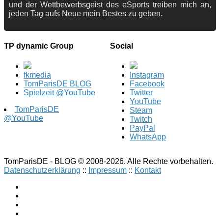
und der Wettbewerbsgeist des eSports treiben mich an,
jeden Tag aufs Neue mein Bestes zu geben.
TP dynamic Group
Social
fkmedia
Instagram
TomParisDE BLOG
Facebook
Spielzeit @YouTube
Twitter
YouTube
TomParisDE
Steam
@YouTube
Twitch
PayPal
WhatsApp
TomParisDE - BLOG © 2008-2026. Alle Rechte vorbehalten.
Datenschutzerklärung
::
Impressum
::
Kontakt