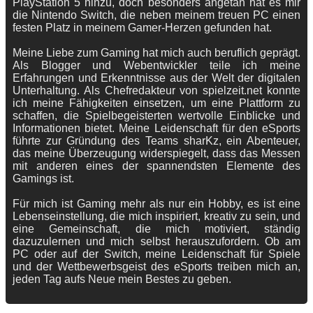
PlayStation 5 hinzu, doch besonders angetan hat es mir
die Nintendo Switch, die neben meinem treuen PC einen
festen Platz in meinem Gamer-Herzen gefunden hat.
Meine Liebe zum Gaming hat mich auch beruflich geprägt.
Als Blogger und Webentwickler teile ich meine
Erfahrungen und Erkenntnisse aus der Welt der digitalen
Unterhaltung. Als Chefredakteur von spielzeit.net konnte
ich meine Fähigkeiten einsetzen, um eine Plattform zu
schaffen, die Spielbegeisterten wertvolle Einblicke und
Informationen bietet. Meine Leidenschaft für den eSports
führte zur Gründung des Teams sharKz, ein Abenteuer,
das meine Überzeugung widerspiegelt, dass das Messen
mit anderen eines der spannendsten Elemente des
Gamings ist.
Für mich ist Gaming mehr als nur ein Hobby, es ist eine
Lebenseinstellung, die mich inspiriert, kreativ zu sein, und
eine Gemeinschaft, die mich motiviert, ständig
dazuzulernen und mich selbst herauszufordern. Ob am
PC oder auf der Switch, meine Leidenschaft für Spiele
und der Wettbewerbsgeist des eSports treiben mich an,
jeden Tag aufs Neue mein Bestes zu geben.