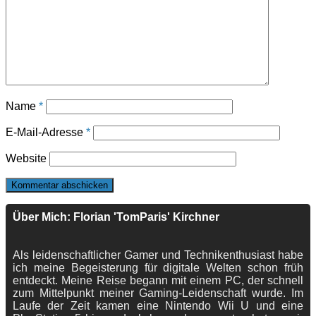
Name
*
E-Mail-Adresse
*
Website
Über Mich: Florian 'TomParis' Kirchner
Als leidenschaftlicher Gamer und Technikenthusiast habe
ich meine Begeisterung für digitale Welten schon früh
entdeckt. Meine Reise begann mit einem PC, der schnell
zum Mittelpunkt meiner Gaming-Leidenschaft wurde. Im
Laufe der Zeit kamen eine Nintendo Wii U und eine