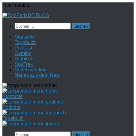
Zum
TomParisDE
Inhalt
springen
Suchen
nach:
Startseite
Tagebuch
Podcast
Gaming
Diablo 4
StarTrek
Serien & Filme
Neues aus dem Netz
Startseite
Podcast
Tagebuch
Suchen