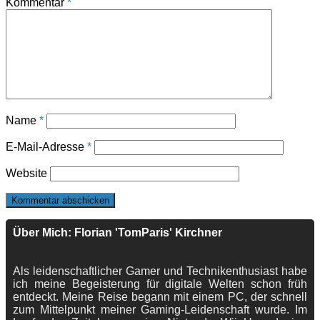
Kommentar
*
Name
*
E-Mail-Adresse
*
Website
Über Mich: Florian 'TomParis' Kirchner
Als leidenschaftlicher Gamer und Technikenthusiast habe
ich meine Begeisterung für digitale Welten schon früh
entdeckt. Meine Reise begann mit einem PC, der schnell
zum Mittelpunkt meiner Gaming-Leidenschaft wurde. Im