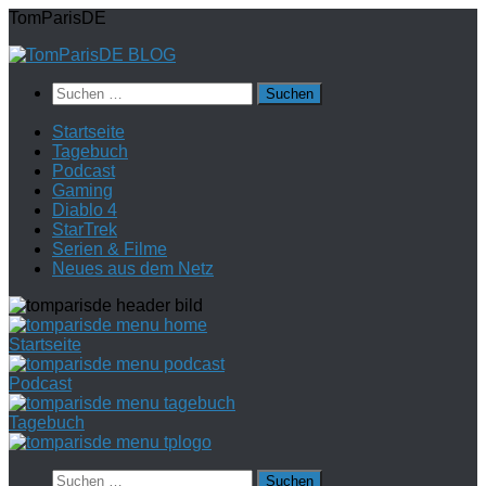
Zum
TomParisDE
Inhalt
springen
Suchen
nach:
Startseite
Tagebuch
Podcast
Gaming
Diablo 4
StarTrek
Serien & Filme
Neues aus dem Netz
Startseite
Podcast
Tagebuch
Suchen