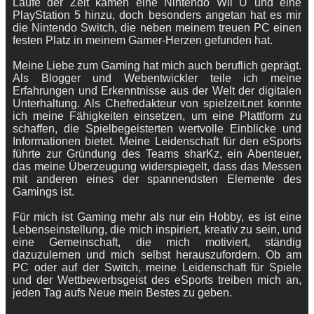
Laufe der Zeit kamen eine Nintendo Wii U und eine
PlayStation 5 hinzu, doch besonders angetan hat es mir
die Nintendo Switch, die neben meinem treuen PC einen
festen Platz in meinem Gamer-Herzen gefunden hat.
Meine Liebe zum Gaming hat mich auch beruflich geprägt.
Als Blogger und Webentwickler teile ich meine
Erfahrungen und Erkenntnisse aus der Welt der digitalen
Unterhaltung. Als Chefredakteur von spielzeit.net konnte
ich meine Fähigkeiten einsetzen, um eine Plattform zu
schaffen, die Spielbegeisterten wertvolle Einblicke und
Informationen bietet. Meine Leidenschaft für den eSports
führte zur Gründung des Teams sharKz, ein Abenteuer,
das meine Überzeugung widerspiegelt, dass das Messen
mit anderen eines der spannendsten Elemente des
Gamings ist.
Für mich ist Gaming mehr als nur ein Hobby, es ist eine
Lebenseinstellung, die mich inspiriert, kreativ zu sein, und
eine Gemeinschaft, die mich motiviert, ständig
dazuzulernen und mich selbst herauszufordern. Ob am
PC oder auf der Switch, meine Leidenschaft für Spiele
und der Wettbewerbsgeist des eSports treiben mich an,
jeden Tag aufs Neue mein Bestes zu geben.