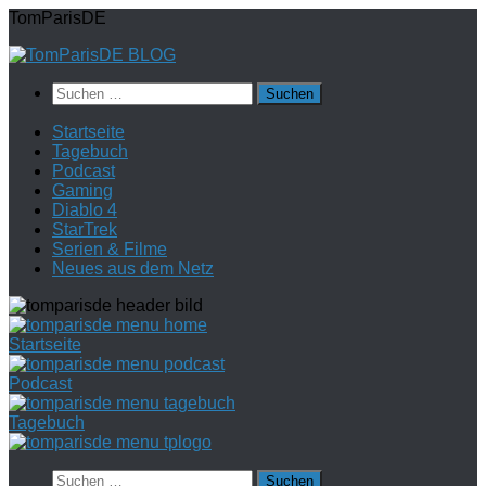
Zum
TomParisDE
Inhalt
springen
Suchen
nach:
Startseite
Tagebuch
Podcast
Gaming
Diablo 4
StarTrek
Serien & Filme
Neues aus dem Netz
Startseite
Podcast
Tagebuch
Suchen