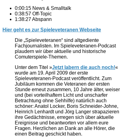
0:00:15 News & Smalltalk
0:38:57 Off-Topic
1:38:27 Abspann
Hier geht es zur Spieleveteranen Webseite
Die „Spieleveteranen“ sind altgediente
Fachjournalisten. Im Spieleveteranen-Podcast
plaudern wir über aktuelle und historische
Comuterspiele-Themen.
Unter dem Titel »
Jetzt labern die auch noch!
«
wurde am 19. April 2009 der erste
Spieleveteranen-Podcast veröffentlicht. Zum
Jubiläum kommen die Veteranen der ersten
Stunde erneut zusammen, 10 Jahre älter, weiser
und (bei vorteilhaftem Licht und unscharfer
Betrachtung ohne Sehhilfe) natürlich auch
schöner: Anatol Locker, Boris Schneider-Johne,
Heinrich Lenhardt und Jörg Langer strapazieren
ihre Gedächtnisse, erregen sich über aktuelle
Ereignisse und beantworten vor allem eure
Fragen. Herzlichen an Dank an alle Hörer, die
einen Beitrag geschickt haben.