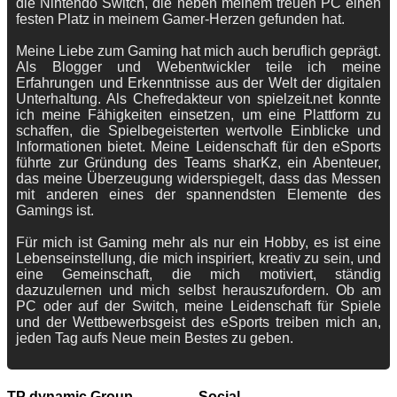
die Nintendo Switch, die neben meinem treuen PC einen
festen Platz in meinem Gamer-Herzen gefunden hat.
Meine Liebe zum Gaming hat mich auch beruflich geprägt.
Als Blogger und Webentwickler teile ich meine
Erfahrungen und Erkenntnisse aus der Welt der digitalen
Unterhaltung. Als Chefredakteur von spielzeit.net konnte
ich meine Fähigkeiten einsetzen, um eine Plattform zu
schaffen, die Spielbegeisterten wertvolle Einblicke und
Informationen bietet. Meine Leidenschaft für den eSports
führte zur Gründung des Teams sharKz, ein Abenteuer,
das meine Überzeugung widerspiegelt, dass das Messen
mit anderen eines der spannendsten Elemente des
Gamings ist.
Für mich ist Gaming mehr als nur ein Hobby, es ist eine
Lebenseinstellung, die mich inspiriert, kreativ zu sein, und
eine Gemeinschaft, die mich motiviert, ständig
dazuzulernen und mich selbst herauszufordern. Ob am
PC oder auf der Switch, meine Leidenschaft für Spiele
und der Wettbewerbsgeist des eSports treiben mich an,
jeden Tag aufs Neue mein Bestes zu geben.
TP dynamic Group
Social