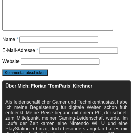
Name
*
E-Mail-Adresse
*
Website
Über Mich: Florian 'TomParis' Kirchner
Als leidenschaftlicher Gamer und Technikenthusiast habe
ich meine Begeisterung für digitale Welten schon früh
entdeckt. Meine Reise begann mit einem PC, der schnell
zum Mittelpunkt meiner Gaming-Leidenschaft wurde. Im
Laufe der Zeit kamen eine Nintendo Wii U und eine
PlayStation 5 hinzu, doch besonders angetan hat es mir