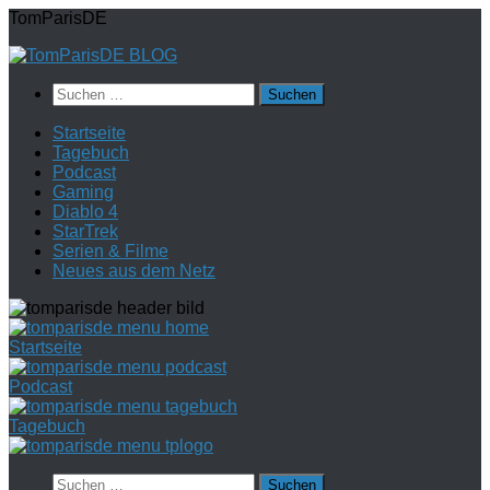
Zum
TomParisDE
Inhalt
springen
Suchen
nach:
Startseite
Tagebuch
Podcast
Gaming
Diablo 4
StarTrek
Serien & Filme
Neues aus dem Netz
Startseite
Podcast
Tagebuch
Suchen