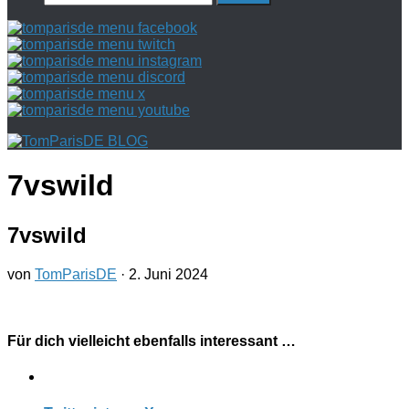
nach:
7vswild
7vswild
von
TomParisDE
·
2. Juni 2024
Für dich vielleicht ebenfalls interessant …