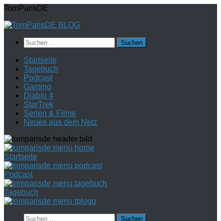
Zum
TomParisDE
Inhalt
springen
Suchen
nach:
Startseite
Tagebuch
Podcast
Gaming
Diablo 4
StarTrek
Serien & Filme
Neues aus dem Netz
Startseite
Podcast
Tagebuch
Suchen