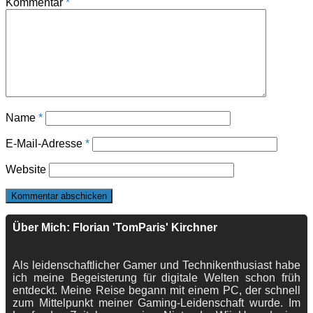
Kommentar
*
Name
*
E-Mail-Adresse
*
Website
Über Mich: Florian 'TomParis' Kirchner
Als leidenschaftlicher Gamer und Technikenthusiast habe
ich meine Begeisterung für digitale Welten schon früh
entdeckt. Meine Reise begann mit einem PC, der schnell
zum Mittelpunkt meiner Gaming-Leidenschaft wurde. Im