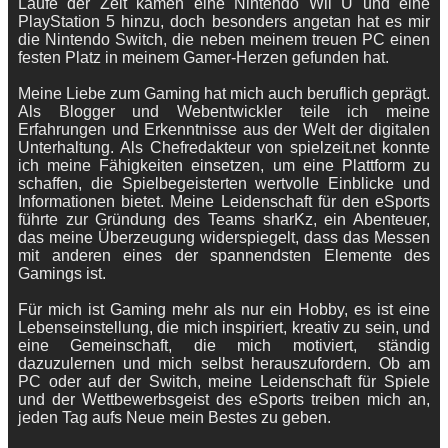
Laufe der Zeit kamen eine Nintendo Wii U und eine
PlayStation 5 hinzu, doch besonders angetan hat es mir
die Nintendo Switch, die neben meinem treuen PC einen
festen Platz in meinem Gamer-Herzen gefunden hat.
Meine Liebe zum Gaming hat mich auch beruflich geprägt.
Als Blogger und Webentwickler teile ich meine
Erfahrungen und Erkenntnisse aus der Welt der digitalen
Unterhaltung. Als Chefredakteur von spielzeit.net konnte
ich meine Fähigkeiten einsetzen, um eine Plattform zu
schaffen, die Spielbegeisterten wertvolle Einblicke und
Informationen bietet. Meine Leidenschaft für den eSports
führte zur Gründung des Teams sharKz, ein Abenteuer,
das meine Überzeugung widerspiegelt, dass das Messen
mit anderen eines der spannendsten Elemente des
Gamings ist.
Für mich ist Gaming mehr als nur ein Hobby, es ist eine
Lebenseinstellung, die mich inspiriert, kreativ zu sein, und
eine Gemeinschaft, die mich motiviert, ständig
dazuzulernen und mich selbst herauszufordern. Ob am
PC oder auf der Switch, meine Leidenschaft für Spiele
und der Wettbewerbsgeist des eSports treiben mich an,
jeden Tag aufs Neue mein Bestes zu geben.