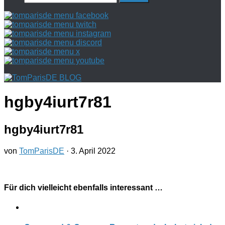
nach:
hgby4iurt7r81
hgby4iurt7r81
von
TomParisDE
·
3. April 2022
Für dich vielleicht ebenfalls interessant …