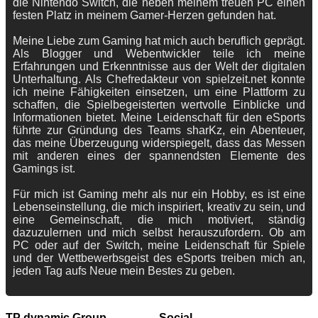
die Nintendo Switch, die neben meinem treuen PC einen
festen Platz in meinem Gamer-Herzen gefunden hat.
Meine Liebe zum Gaming hat mich auch beruflich geprägt.
Als Blogger und Webentwickler teile ich meine
Erfahrungen und Erkenntnisse aus der Welt der digitalen
Unterhaltung. Als Chefredakteur von spielzeit.net konnte
ich meine Fähigkeiten einsetzen, um eine Plattform zu
schaffen, die Spielbegeisterten wertvolle Einblicke und
Informationen bietet. Meine Leidenschaft für den eSports
führte zur Gründung des Teams sharKz, ein Abenteuer,
das meine Überzeugung widerspiegelt, dass das Messen
mit anderen eines der spannendsten Elemente des
Gamings ist.
Für mich ist Gaming mehr als nur ein Hobby, es ist eine
Lebenseinstellung, die mich inspiriert, kreativ zu sein, und
eine Gemeinschaft, die mich motiviert, ständig
dazuzulernen und mich selbst herauszufordern. Ob am
PC oder auf der Switch, meine Leidenschaft für Spiele
und der Wettbewerbsgeist des eSports treiben mich an,
jeden Tag aufs Neue mein Bestes zu geben.
TP dynamic Group
Social