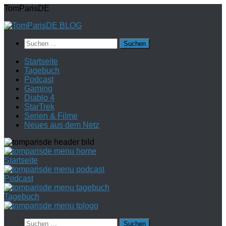
Zum
TomParisDE
Inhalt
springen
Suchen
nach:
Startseite
Tagebuch
Podcast
Gaming
Diablo 4
StarTrek
Serien & Filme
Neues aus dem Netz
Startseite
Podcast
Tagebuch
Suchen