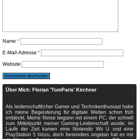
Name
*
E-Mail-Adresse
*
Website
Über Mich: Florian 'TomParis' Kirchner
Als leidenschaftlicher Gamer und Technikenthusiast habe
ich meine Begeisterung für digitale Welten schon früh
entdeckt. Meine Reise begann mit einem PC, der schnell
zum Mittelpunkt meiner Gaming-Leidenschaft wurde. Im
Laufe der Zeit kamen eine Nintendo Wii U und eine
PlayStation 5 hinzu, doch besonders angetan hat es mir