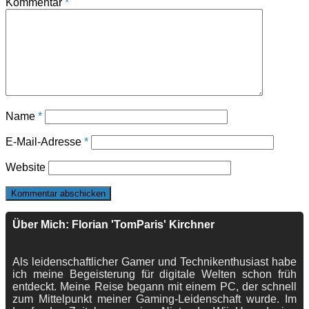
Kommentar
*
Name
*
E-Mail-Adresse
*
Website
Über Mich: Florian 'TomParis' Kirchner
Als leidenschaftlicher Gamer und Technikenthusiast habe
ich meine Begeisterung für digitale Welten schon früh
entdeckt. Meine Reise begann mit einem PC, der schnell
zum Mittelpunkt meiner Gaming-Leidenschaft wurde. Im