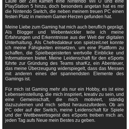
Laufe der Zeit kamen eine Nintendo Wii U und eine
PlayStation 5 hinzu, doch besonders angetan hat es mir
die Nintendo Switch, die neben meinem treuen PC einen
festen Platz in meinem Gamer-Herzen gefunden hat.
Meine Liebe zum Gaming hat mich auch beruflich geprägt.
Als Blogger und Webentwickler teile ich meine
Erfahrungen und Erkenntnisse aus der Welt der digitalen
Unterhaltung. Als Chefredakteur von spielzeit.net konnte
ich meine Fähigkeiten einsetzen, um eine Plattform zu
schaffen, die Spielbegeisterten wertvolle Einblicke und
Informationen bietet. Meine Leidenschaft für den eSports
führte zur Gründung des Teams sharKz, ein Abenteuer,
das meine Überzeugung widerspiegelt, dass das Messen
mit anderen eines der spannendsten Elemente des
Gamings ist.
Für mich ist Gaming mehr als nur ein Hobby, es ist eine
Lebenseinstellung, die mich inspiriert, kreativ zu sein, und
eine Gemeinschaft, die mich motiviert, ständig
dazuzulernen und mich selbst herauszufordern. Ob am
PC oder auf der Switch, meine Leidenschaft für Spiele
und der Wettbewerbsgeist des eSports treiben mich an,
jeden Tag aufs Neue mein Bestes zu geben.