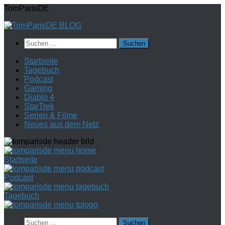
Zum
TomParisDE
Inhalt
springen
Suchen
nach:
Startseite
Tagebuch
Podcast
Gaming
Diablo 4
StarTrek
Serien & Filme
Neues aus dem Netz
Startseite
Podcast
Tagebuch
Suchen