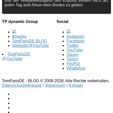
und der Wettbewerbsgeist des eSports treiben mich an,
jeden Tag aufs Neue mein Bestes zu geben.
TP dynamic Group
Social
fkmedia
Instagram
TomParisDE BLOG
Facebook
Spielzeit @YouTube
Twitter
YouTube
TomParisDE
Steam
@YouTube
Twitch
PayPal
WhatsApp
TomParisDE - BLOG © 2008-2026. Alle Rechte vorbehalten.
Datenschutzerklärung
::
Impressum
::
Kontakt