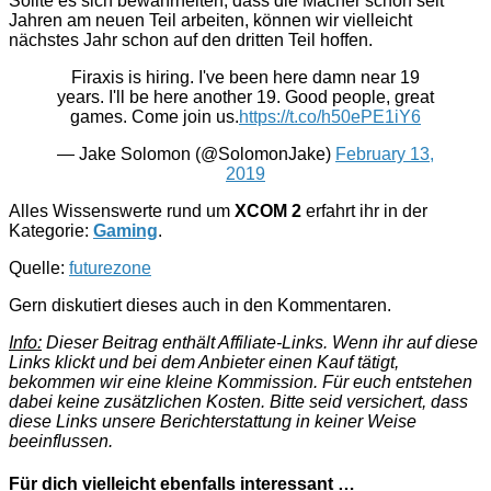
Sollte es sich bewahrheiten, dass die Macher schon seit
Jahren am neuen Teil arbeiten, können wir vielleicht
nächstes Jahr schon auf den dritten Teil hoffen.
Firaxis is hiring. I've been here damn near 19
years. I'll be here another 19. Good people, great
games. Come join us.
https://t.co/h50ePE1iY6
— Jake Solomon (@SolomonJake)
February 13,
2019
Alles Wissenswerte rund um
XCOM 2
erfahrt ihr in der
Kategorie:
Gaming
.
Quelle:
futurezone
Gern diskutiert dieses auch in den Kommentaren.
Info:
Dieser Beitrag enthält Affiliate-Links. Wenn ihr auf diese
Links klickt und bei dem Anbieter einen Kauf tätigt,
bekommen wir eine kleine Kommission. Für euch entstehen
dabei keine zusätzlichen Kosten. Bitte seid versichert, dass
diese Links unsere Berichterstattung in keiner Weise
beeinflussen.
Für dich vielleicht ebenfalls interessant …