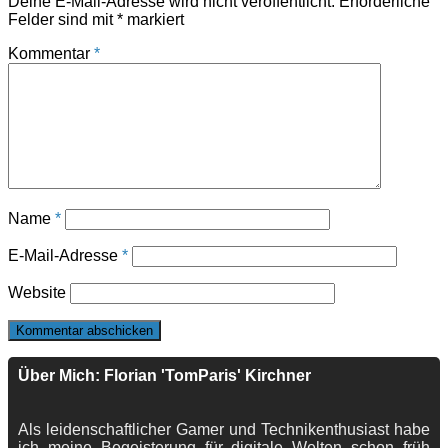
Deine E-Mail-Adresse wird nicht veröffentlicht.
Erforderliche
Felder sind mit
*
markiert
Kommentar
*
Name
*
E-Mail-Adresse
*
Website
Über Mich: Florian 'TomParis' Kirchner
Als leidenschaftlicher Gamer und Technikenthusiast habe
ich meine Begeisterung für digitale Welten schon früh