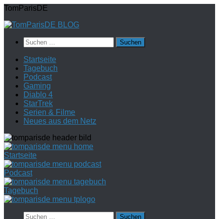
Zum
TomParisDE
Inhalt
springen
Suchen
nach:
Startseite
Tagebuch
Podcast
Gaming
Diablo 4
StarTrek
Serien & Filme
Neues aus dem Netz
Startseite
Podcast
Tagebuch
Suchen