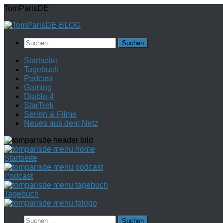
Zum
TomParisDE
Inhalt
springen
Suchen
nach:
Startseite
Tagebuch
Podcast
Gaming
Diablo 4
StarTrek
Serien & Filme
Neues aus dem Netz
Startseite
Podcast
Tagebuch
Suchen