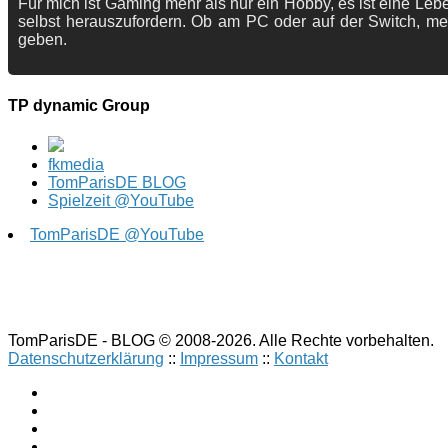
Für mich ist Gaming mehr als nur ein Hobby, es ist eine Lebe
selbst herauszufordern. Ob am PC oder auf der Switch, me
geben.
TP dynamic Group
fkmedia
TomParisDE BLOG
Spielzeit @YouTube
TomParisDE @YouTube
TomParisDE - BLOG © 2008-2026. Alle Rechte vorbehalten.
Datenschutzerklärung
::
Impressum
::
Kontakt