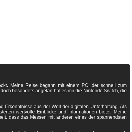
tdeckt. Meine Reise begann mit einem PC, der schnell zum
 doch besonders angetan hat es mir die Nintendo Switch, die
 Erkenntnisse aus der Welt der digitalen Unterhaltung. Als
terten wertvolle Einblicke und Informationen bietet. Meine
gelt, dass das Messen mit anderen eines der spannendsten