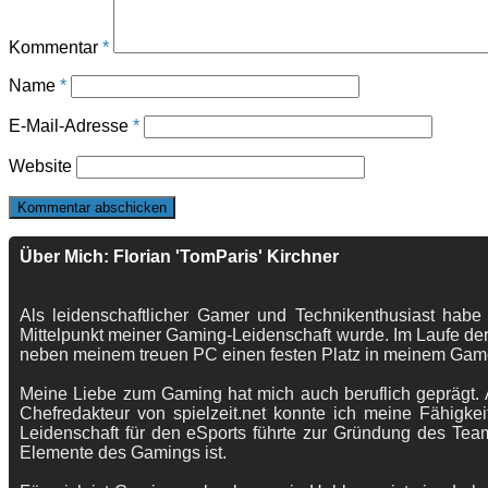
Kommentar
*
Name
*
E-Mail-Adresse
*
Website
Über Mich: Florian 'TomParis' Kirchner
Als leidenschaftlicher Gamer und Technikenthusiast habe
Mittelpunkt meiner Gaming-Leidenschaft wurde. Im Laufe der
neben meinem treuen PC einen festen Platz in meinem Gam
Meine Liebe zum Gaming hat mich auch beruflich geprägt. A
Chefredakteur von spielzeit.net konnte ich meine Fähigkei
Leidenschaft für den eSports führte zur Gründung des Te
Elemente des Gamings ist.