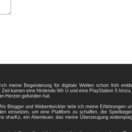
 ich meine Begeisterung für digitale Welten schon früh en
 Zeit kamen eine Nintendo Wii U und eine PlayStation 5 hinzu,
er-Herzen gefunden hat.
ls Blogger und Webentwickler teile ich meine Erfahrungen und
ten einsetzen, um eine Plattform zu schaffen, die Spielbegeis
ams sharKz, ein Abenteuer, das meine Überzeugung widerspie