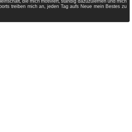
meinschaft, die mich motiviert, ständig dazuzulernen und mich
ports treiben mich an, jeden Tag aufs Neue mein Bestes zu