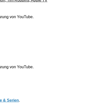
son, Tim Robbins, Apple TV
lärung von YouTube.
lärung von YouTube.
e & Serien
.