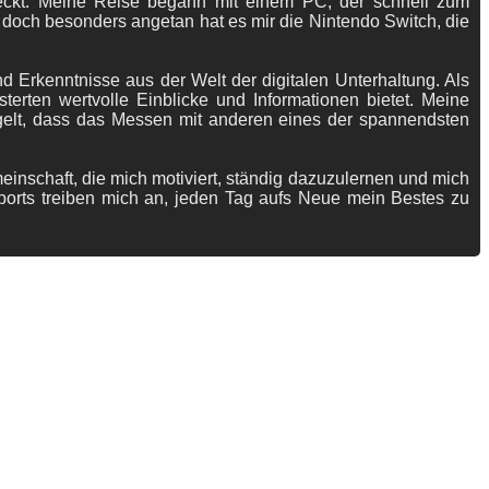
tdeckt. Meine Reise begann mit einem PC, der schnell zum
 doch besonders angetan hat es mir die Nintendo Switch, die
 Erkenntnisse aus der Welt der digitalen Unterhaltung. Als
terten wertvolle Einblicke und Informationen bietet. Meine
gelt, dass das Messen mit anderen eines der spannendsten
meinschaft, die mich motiviert, ständig dazuzulernen und mich
ports treiben mich an, jeden Tag aufs Neue mein Bestes zu