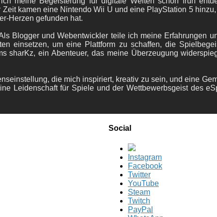
 ich meine Begeisterung für digitale Welten schon früh en
 Zeit kamen eine Nintendo Wii U und eine PlayStation 5 hinzu,
er-Herzen gefunden hat.
ls Blogger und Webentwickler teile ich meine Erfahrungen und
ten einsetzen, um eine Plattform zu schaffen, die Spielbegeis
ams sharKz, ein Abenteuer, das meine Überzeugung widerspie
nseinstellung, die mich inspiriert, kreativ zu sein, und eine Ge
ine Leidenschaft für Spiele und der Wettbewerbsgeist des eS
Social
Instagram
Facebook
Twitter
YouTube
Steam
Twitch
PayPal