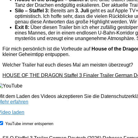
Tanz der Drachen endgültig eskalieren. Der aktuelle Trai
Silo – Staffel 3:
Bereits am
3. Juli
geht es auf Apple TV+ 
optimistisch. Ich hoffe sehr, dass die vielen Rückblicke
genau diese Antworten das große Highlight werden. Wir 
Exit 8:
Über diesen Trailer bin ich eher zufällig gestolp
eines Mannes, der in einem endlosen U-Bahn-Korridor gef
mysteriös und erzeugt eine unangenehme Atmosphäre. Sc
Für mich persönlich ist die Vorfreude auf
House of the Drago
kleiner Geheimtipp entpuppen.
Welcher Trailer hat euch dieses Mal am meisten überzeugt?
HOUSE OF THE DRAGON Staffel 3 Finaler Trailer German De
Mit dem Laden des Videos akzeptieren Sie die Datenschutzerk
Mehr erfahren
Video laden
YouTube immer entsperren