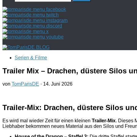
nach:
Serien & Filme
Trailer Mix – Drachen, düstere Silos 
von
TomParisDE
·
14. Juni 2026
Trailer-Mix: Drachen, düstere Silos u
Es wird mal wieder Zeit für einen kleinen
Trailer-Mix
. Dieses 
Liebhaber bekommen neues Material aus den Silos und Freund
House of the Dragon – Staffel 3:
Die dritte Staffel star