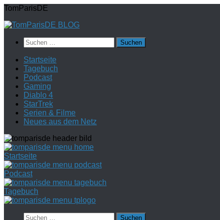
Zum
TomParisDE
Inhalt
springen
Suchen
nach:
Startseite
Tagebuch
Podcast
Gaming
Diablo 4
StarTrek
Serien & Filme
Neues aus dem Netz
Startseite
Podcast
Tagebuch
Suchen