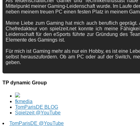
Als leidenschaftlicher Gamer und Technikenthusiast habe
Mittelpunkt meiner Gaming-Leidenschaft wurde. Im Laufe der
neben meinem treuen PC einen festen Platz in meinem Gam
Meine Liebe zum Gaming hat mich auch beruflich geprägt. A
Chefredakteur von spielzeit.net konnte ich meine Fähigkei
Leidenschaft für den eSports führte zur Gründung des Te
Elemente des Gamings ist.
Für mich ist Gaming mehr als nur ein Hobby, es ist eine Lebe
selbst herauszufordern. Ob am PC oder auf der Switch, me
geben.
TP dynamic Group
fkmedia
TomParisDE BLOG
Spielzeit @YouTube
TomParisDE @YouTube