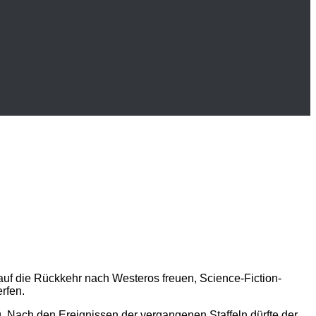
h auf die Rückkehr nach Westeros freuen, Science-Fiction-
rfen.
g. Nach den Ereignissen der vergangenen Staffeln dürfte der