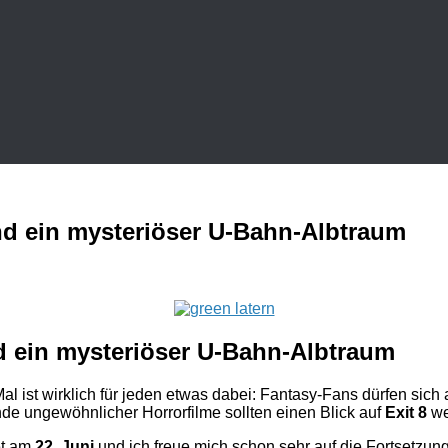
und ein mysteriöser U-Bahn-Albtraum
nd ein mysteriöser U-Bahn-Albtraum
Mal ist wirklich für jeden etwas dabei: Fantasy-Fans dürfen sic
e ungewöhnlicher Horrorfilme sollten einen Blick auf
Exit 8
we
tet am
22. Juni
und ich freue mich schon sehr auf die Fortsetzun