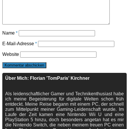
Name
*
E-Mail-Adresse
*
Website
Über Mich: Florian 'TomParis' Kirchner
Als leidenschaftlicher Gamer und Technikenthusiast habe
ich meine Begeisterung für digitale Welten schon früh
entdeckt. Meine Reise begann mit einem PC, der schnell
zum Mittelpunkt meiner Gaming-Leidenschaft wurde. Im
Laufe der Zeit kamen eine Nintendo Wii U und eine
PlayStation 5 hinzu, doch besonders angetan hat es mir
die Nintendo Switch, die neben meinem treuen PC einen