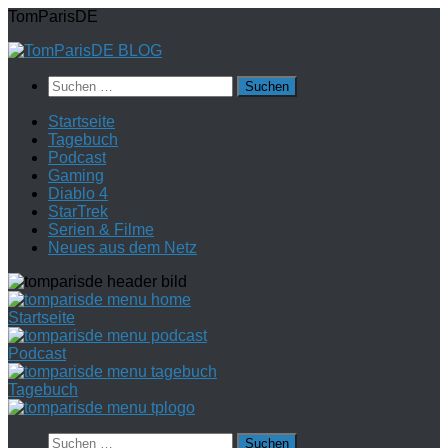
Zum
TomParisDE
Inhalt
springen
Suchen
nach:
Startseite
Tagebuch
Podcast
Gaming
Diablo 4
StarTrek
Serien & Filme
Neues aus dem Netz
Startseite
Podcast
Tagebuch
Suchen