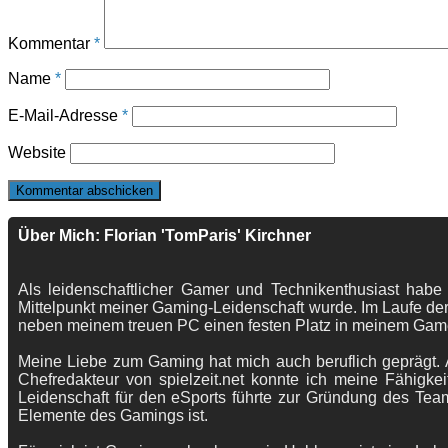
Kommentar
*
Name
*
E-Mail-Adresse
*
Website
Über Mich: Florian 'TomParis' Kirchner
Als leidenschaftlicher Gamer und Technikenthusiast habe
Mittelpunkt meiner Gaming-Leidenschaft wurde. Im Laufe der
neben meinem treuen PC einen festen Platz in meinem Gam
Meine Liebe zum Gaming hat mich auch beruflich geprägt. A
Chefredakteur von spielzeit.net konnte ich meine Fähigkei
Leidenschaft für den eSports führte zur Gründung des Te
Elemente des Gamings ist.