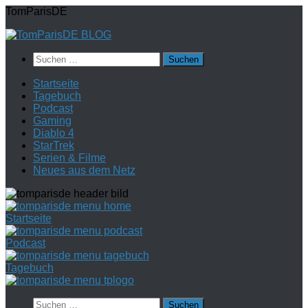
Zum
TomParisDE
Inhalt
springen
Suchen
nach:
Startseite
Tagebuch
Podcast
Gaming
Diablo 4
StarTrek
Serien & Filme
Neues aus dem Netz
Startseite
Podcast
Tagebuch
Suchen