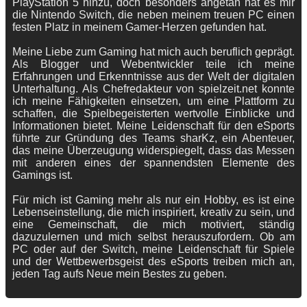
PlayStation 5 hinzu, doch besonders angetan hat es mir
die Nintendo Switch, die neben meinem treuen PC einen
festen Platz in meinem Gamer-Herzen gefunden hat.
Meine Liebe zum Gaming hat mich auch beruflich geprägt.
Als Blogger und Webentwickler teile ich meine
Erfahrungen und Erkenntnisse aus der Welt der digitalen
Unterhaltung. Als Chefredakteur von spielzeit.net konnte
ich meine Fähigkeiten einsetzen, um eine Plattform zu
schaffen, die Spielbegeisterten wertvolle Einblicke und
Informationen bietet. Meine Leidenschaft für den eSports
führte zur Gründung des Teams sharKz, ein Abenteuer,
das meine Überzeugung widerspiegelt, dass das Messen
mit anderen eines der spannendsten Elemente des
Gamings ist.
Für mich ist Gaming mehr als nur ein Hobby, es ist eine
Lebenseinstellung, die mich inspiriert, kreativ zu sein, und
eine Gemeinschaft, die mich motiviert, ständig
dazuzulernen und mich selbst herauszufordern. Ob am
PC oder auf der Switch, meine Leidenschaft für Spiele
und der Wettbewerbsgeist des eSports treiben mich an,
jeden Tag aufs Neue mein Bestes zu geben.