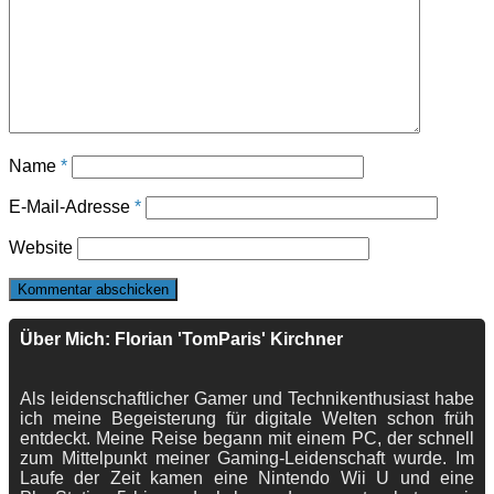
Name
*
E-Mail-Adresse
*
Website
Über Mich: Florian 'TomParis' Kirchner
Als leidenschaftlicher Gamer und Technikenthusiast habe
ich meine Begeisterung für digitale Welten schon früh
entdeckt. Meine Reise begann mit einem PC, der schnell
zum Mittelpunkt meiner Gaming-Leidenschaft wurde. Im
Laufe der Zeit kamen eine Nintendo Wii U und eine