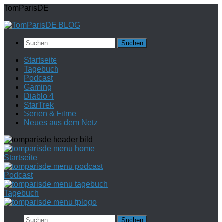
Zum
TomParisDE
Inhalt
springen
Suchen
nach:
Startseite
Tagebuch
Podcast
Gaming
Diablo 4
StarTrek
Serien & Filme
Neues aus dem Netz
Startseite
Podcast
Tagebuch
Suchen