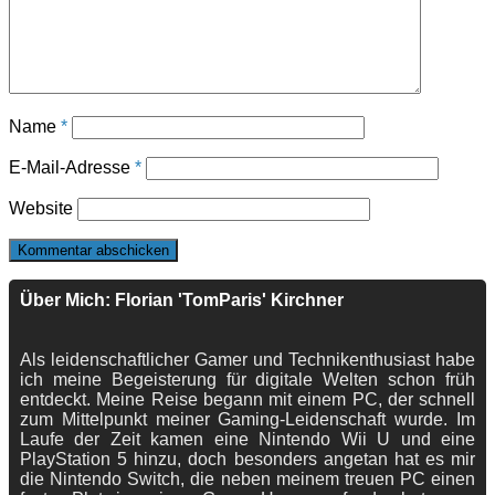
Name
*
E-Mail-Adresse
*
Website
Über Mich: Florian 'TomParis' Kirchner
Als leidenschaftlicher Gamer und Technikenthusiast habe
ich meine Begeisterung für digitale Welten schon früh
entdeckt. Meine Reise begann mit einem PC, der schnell
zum Mittelpunkt meiner Gaming-Leidenschaft wurde. Im
Laufe der Zeit kamen eine Nintendo Wii U und eine
PlayStation 5 hinzu, doch besonders angetan hat es mir
die Nintendo Switch, die neben meinem treuen PC einen