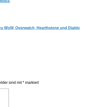
lfotos
 zu WoW, Overwatch, Hearthstone und Diablo
elder sind mit
*
markiert