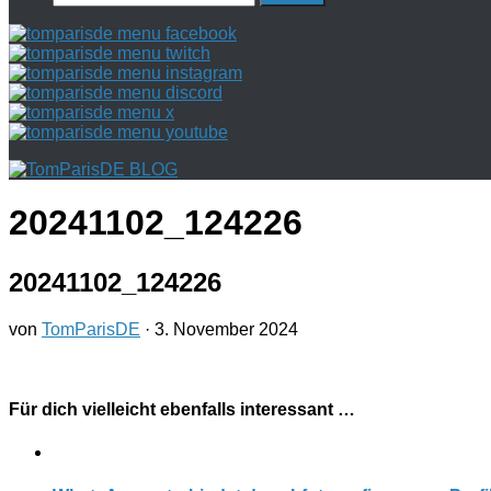
nach:
20241102_124226
20241102_124226
von
TomParisDE
·
3. November 2024
Für dich vielleicht ebenfalls interessant …