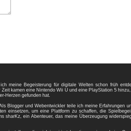
 ich meine Begeisterung für digitale Welten schon früh en
 Zeit kamen eine Nintendo Wii U und eine PlayStation 5 hinzu,
er-Herzen gefunden hat.
ls Blogger und Webentwickler teile ich meine Erfahrungen und
ten einsetzen, um eine Plattform zu schaffen, die Spielbegeis
ams sharKz, ein Abenteuer, das meine Überzeugung widerspie