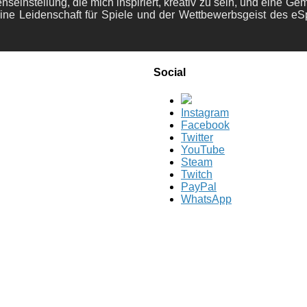
nseinstellung, die mich inspiriert, kreativ zu sein, und eine Ge
ine Leidenschaft für Spiele und der Wettbewerbsgeist des eS
Social
Instagram
Facebook
Twitter
YouTube
Steam
Twitch
PayPal
WhatsApp