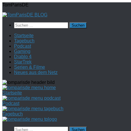
Zum
TomParisDE
Inhalt
springen
Suchen
nach:
Startseite
Tagebuch
Podcast
Gaming
Diablo 4
StarTrek
Serien & Filme
Neues aus dem Netz
Startseite
Podcast
Tagebuch
Suchen