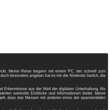
tdeckt. Meine Reise begann mit einem PC, der schnell zum
 doch besonders angetan hat es mir die Nintendo Switch, die
 Erkenntnisse aus der Welt der digitalen Unterhaltung. Als
terten wertvolle Einblicke und Informationen bietet. Meine
gelt, dass das Messen mit anderen eines der spannendsten