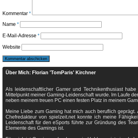
Kommentar
*
Name
*
E-Mail-Adresse
*
Website
Über Mich: Florian 'TomParis' Kirchner
Als leidenschaftlicher Gamer und Technikenthusiast habe
Mittelpunkt meiner Gaming-Leidenschaft wurde. Im Laufe der
neben meinem treuen PC einen festen Platz in meinem Gam
Meine Liebe zum Gaming hat mich auch beruflich geprägt. A
Chefredakteur von spielzeit.net konnte ich meine Fähigkei
Leidenschaft für den eSports führte zur Gründung des Te
Elemente des Gamings ist.