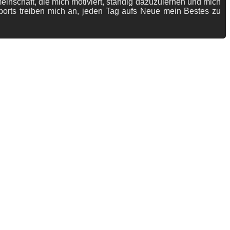
meinschaft, die mich motiviert, ständig dazuzulernen und mich
ports treiben mich an, jeden Tag aufs Neue mein Bestes zu