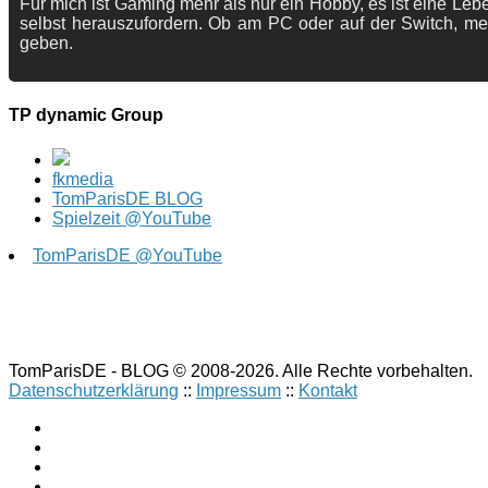
Für mich ist Gaming mehr als nur ein Hobby, es ist eine Lebe
selbst herauszufordern. Ob am PC oder auf der Switch, me
geben.
TP dynamic Group
fkmedia
TomParisDE BLOG
Spielzeit @YouTube
TomParisDE @YouTube
TomParisDE - BLOG © 2008-2026. Alle Rechte vorbehalten.
Datenschutzerklärung
::
Impressum
::
Kontakt