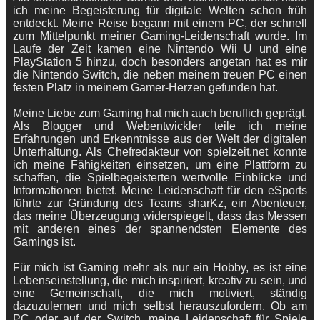
ich meine Begeisterung für digitale Welten schon früh
entdeckt. Meine Reise begann mit einem PC, der schnell
zum Mittelpunkt meiner Gaming-Leidenschaft wurde. Im
Laufe der Zeit kamen eine Nintendo Wii U und eine
PlayStation 5 hinzu, doch besonders angetan hat es mir
die Nintendo Switch, die neben meinem treuen PC einen
festen Platz in meinem Gamer-Herzen gefunden hat.
Meine Liebe zum Gaming hat mich auch beruflich geprägt.
Als Blogger und Webentwickler teile ich meine
Erfahrungen und Erkenntnisse aus der Welt der digitalen
Unterhaltung. Als Chefredakteur von spielzeit.net konnte
ich meine Fähigkeiten einsetzen, um eine Plattform zu
schaffen, die Spielbegeisterten wertvolle Einblicke und
Informationen bietet. Meine Leidenschaft für den eSports
führte zur Gründung des Teams sharKz, ein Abenteuer,
das meine Überzeugung widerspiegelt, dass das Messen
mit anderen eines der spannendsten Elemente des
Gamings ist.
Für mich ist Gaming mehr als nur ein Hobby, es ist eine
Lebenseinstellung, die mich inspiriert, kreativ zu sein, und
eine Gemeinschaft, die mich motiviert, ständig
dazuzulernen und mich selbst herauszufordern. Ob am
PC oder auf der Switch, meine Leidenschaft für Spiele