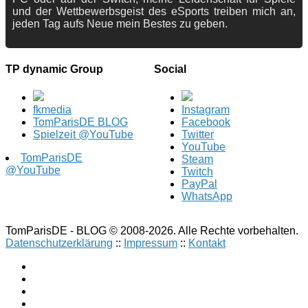
und der Wettbewerbsgeist des eSports treiben mich an,
jeden Tag aufs Neue mein Bestes zu geben.
TP dynamic Group
Social
fkmedia
Instagram
TomParisDE BLOG
Facebook
Spielzeit @YouTube
Twitter
YouTube
TomParisDE
Steam
@YouTube
Twitch
PayPal
WhatsApp
TomParisDE - BLOG © 2008-2026. Alle Rechte vorbehalten.
Datenschutzerklärung
::
Impressum
::
Kontakt