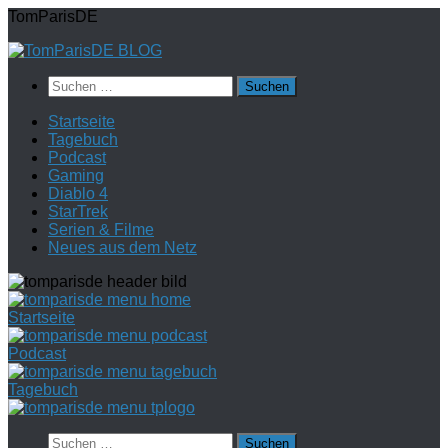
Zum
TomParisDE
Inhalt
springen
Suchen
nach:
Startseite
Tagebuch
Podcast
Gaming
Diablo 4
StarTrek
Serien & Filme
Neues aus dem Netz
Startseite
Podcast
Tagebuch
Suchen