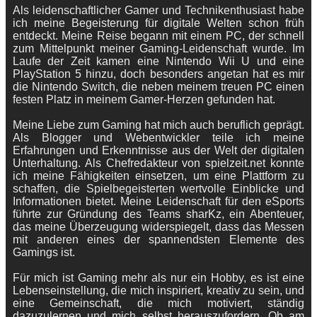
Als leidenschaftlicher Gamer und Technikenthusiast habe
ich meine Begeisterung für digitale Welten schon früh
entdeckt. Meine Reise begann mit einem PC, der schnell
zum Mittelpunkt meiner Gaming-Leidenschaft wurde. Im
Laufe der Zeit kamen eine Nintendo Wii U und eine
PlayStation 5 hinzu, doch besonders angetan hat es mir
die Nintendo Switch, die neben meinem treuen PC einen
festen Platz in meinem Gamer-Herzen gefunden hat.
Meine Liebe zum Gaming hat mich auch beruflich geprägt.
Als Blogger und Webentwickler teile ich meine
Erfahrungen und Erkenntnisse aus der Welt der digitalen
Unterhaltung. Als Chefredakteur von spielzeit.net konnte
ich meine Fähigkeiten einsetzen, um eine Plattform zu
schaffen, die Spielbegeisterten wertvolle Einblicke und
Informationen bietet. Meine Leidenschaft für den eSports
führte zur Gründung des Teams sharKz, ein Abenteuer,
das meine Überzeugung widerspiegelt, dass das Messen
mit anderen eines der spannendsten Elemente des
Gamings ist.
Für mich ist Gaming mehr als nur ein Hobby, es ist eine
Lebenseinstellung, die mich inspiriert, kreativ zu sein, und
eine Gemeinschaft, die mich motiviert, ständig
dazuzulernen und mich selbst herauszufordern. Ob am