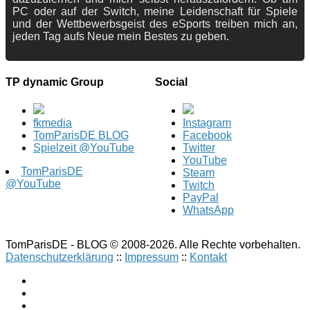
PC oder auf der Switch, meine Leidenschaft für Spiele
und der Wettbewerbsgeist des eSports treiben mich an,
jeden Tag aufs Neue mein Bestes zu geben.
TP dynamic Group
Social
fkmedia
Instagram
TomParisDE BLOG
Facebook
Spielzeit @YouTube
Twitter
YouTube
TomParisDE
Steam
@YouTube
Twitch
PayPal
WhatsApp
TomParisDE - BLOG © 2008-2026. Alle Rechte vorbehalten.
Datenschutzerklärung
::
Impressum
::
Kontakt