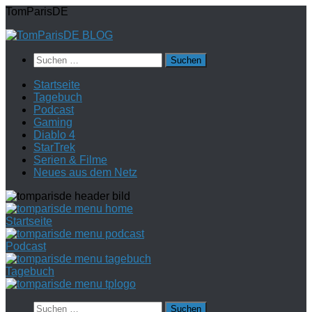
Zum
TomParisDE
Inhalt
springen
Suchen
nach:
Startseite
Tagebuch
Podcast
Gaming
Diablo 4
StarTrek
Serien & Filme
Neues aus dem Netz
Startseite
Podcast
Tagebuch
Suchen