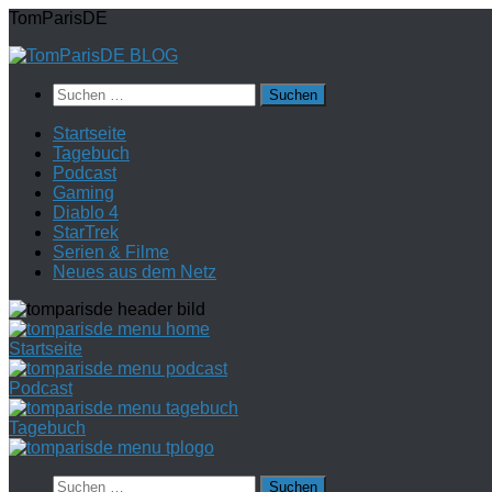
Zum
TomParisDE
Inhalt
springen
Suchen
nach:
Startseite
Tagebuch
Podcast
Gaming
Diablo 4
StarTrek
Serien & Filme
Neues aus dem Netz
Startseite
Podcast
Tagebuch
Suchen