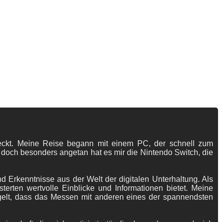
tdeckt. Meine Reise begann mit einem PC, der schnell zum
 doch besonders angetan hat es mir die Nintendo Switch, die
 Erkenntnisse aus der Welt der digitalen Unterhaltung. Als
terten wertvolle Einblicke und Informationen bietet. Meine
gelt, dass das Messen mit anderen eines der spannendsten