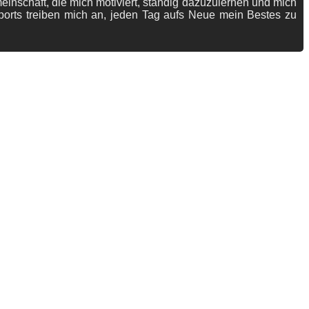
meinschaft, die mich motiviert, ständig dazuzulernen und mich
ports treiben mich an, jeden Tag aufs Neue mein Bestes zu