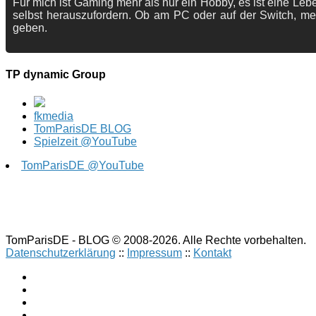
Für mich ist Gaming mehr als nur ein Hobby, es ist eine Lebe
selbst herauszufordern. Ob am PC oder auf der Switch, me
geben.
TP dynamic Group
fkmedia
TomParisDE BLOG
Spielzeit @YouTube
TomParisDE @YouTube
TomParisDE - BLOG © 2008-2026. Alle Rechte vorbehalten.
Datenschutzerklärung
::
Impressum
::
Kontakt