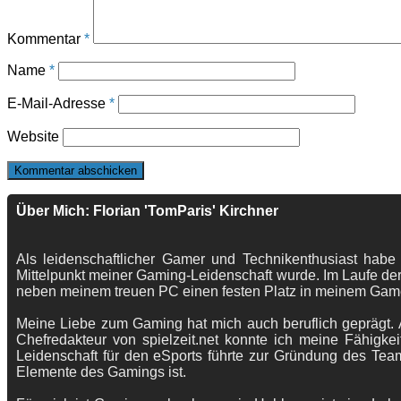
Kommentar
*
Name
*
E-Mail-Adresse
*
Website
Über Mich: Florian 'TomParis' Kirchner
Als leidenschaftlicher Gamer und Technikenthusiast habe
Mittelpunkt meiner Gaming-Leidenschaft wurde. Im Laufe der
neben meinem treuen PC einen festen Platz in meinem Gam
Meine Liebe zum Gaming hat mich auch beruflich geprägt. A
Chefredakteur von spielzeit.net konnte ich meine Fähigkei
Leidenschaft für den eSports führte zur Gründung des Te
Elemente des Gamings ist.