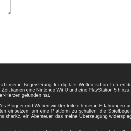
 ich meine Begeisterung für digitale Welten schon früh en
 Zeit kamen eine Nintendo Wii U und eine PlayStation 5 hinzu,
er-Herzen gefunden hat.
ls Blogger und Webentwickler teile ich meine Erfahrungen und
ten einsetzen, um eine Plattform zu schaffen, die Spielbegeis
ams sharKz, ein Abenteuer, das meine Überzeugung widerspie