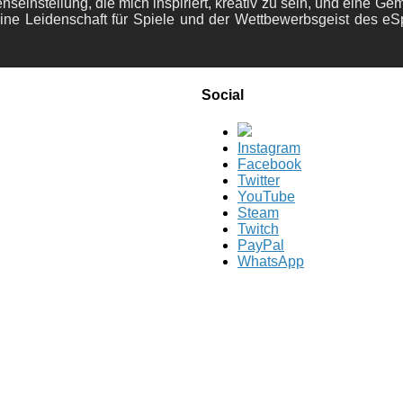
nseinstellung, die mich inspiriert, kreativ zu sein, und eine Ge
ine Leidenschaft für Spiele und der Wettbewerbsgeist des eS
Social
Instagram
Facebook
Twitter
YouTube
Steam
Twitch
PayPal
WhatsApp