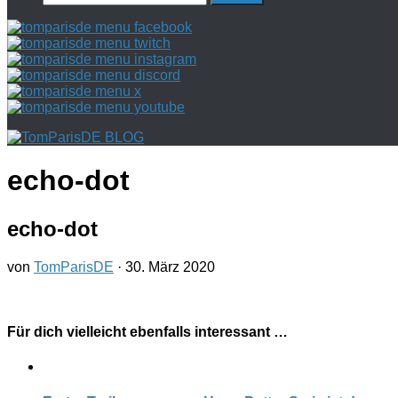
nach:
echo-dot
echo-dot
von
TomParisDE
·
30. März 2020
Für dich vielleicht ebenfalls interessant …