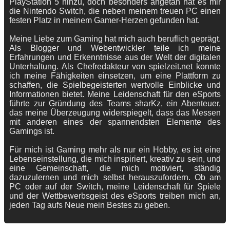
PlayStation 5 hinzu, doch besonders angetan hat es mir
die Nintendo Switch, die neben meinem treuen PC einen
festen Platz in meinem Gamer-Herzen gefunden hat.
Meine Liebe zum Gaming hat mich auch beruflich geprägt.
Als Blogger und Webentwickler teile ich meine
Erfahrungen und Erkenntnisse aus der Welt der digitalen
Unterhaltung. Als Chefredakteur von spielzeit.net konnte
ich meine Fähigkeiten einsetzen, um eine Plattform zu
schaffen, die Spielbegeisterten wertvolle Einblicke und
Informationen bietet. Meine Leidenschaft für den eSports
führte zur Gründung des Teams sharKz, ein Abenteuer,
das meine Überzeugung widerspiegelt, dass das Messen
mit anderen eines der spannendsten Elemente des
Gamings ist.
Für mich ist Gaming mehr als nur ein Hobby, es ist eine
Lebenseinstellung, die mich inspiriert, kreativ zu sein, und
eine Gemeinschaft, die mich motiviert, ständig
dazuzulernen und mich selbst herauszufordern. Ob am
PC oder auf der Switch, meine Leidenschaft für Spiele
und der Wettbewerbsgeist des eSports treiben mich an,
jeden Tag aufs Neue mein Bestes zu geben.