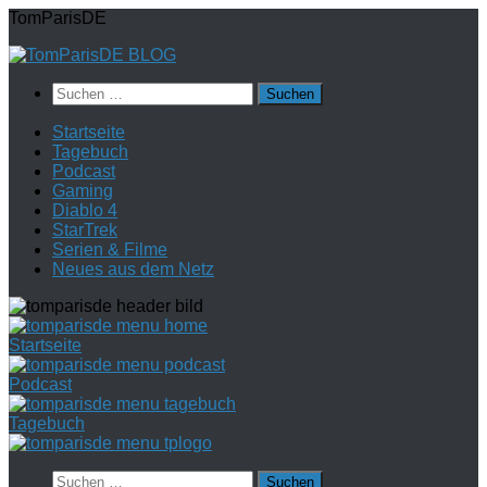
Zum
TomParisDE
Inhalt
springen
Suchen
nach:
Startseite
Tagebuch
Podcast
Gaming
Diablo 4
StarTrek
Serien & Filme
Neues aus dem Netz
Startseite
Podcast
Tagebuch
Suchen