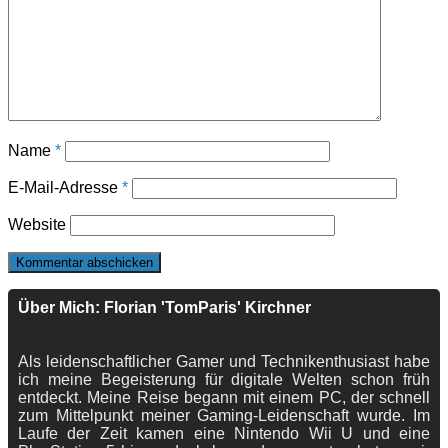
Name
*
E-Mail-Adresse
*
Website
Über Mich: Florian 'TomParis' Kirchner
Als leidenschaftlicher Gamer und Technikenthusiast habe
ich meine Begeisterung für digitale Welten schon früh
entdeckt. Meine Reise begann mit einem PC, der schnell
zum Mittelpunkt meiner Gaming-Leidenschaft wurde. Im
Laufe der Zeit kamen eine Nintendo Wii U und eine