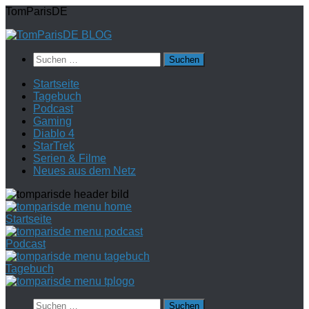
Zum
TomParisDE
Inhalt
springen
Suchen
nach:
Startseite
Tagebuch
Podcast
Gaming
Diablo 4
StarTrek
Serien & Filme
Neues aus dem Netz
Startseite
Podcast
Tagebuch
Suchen