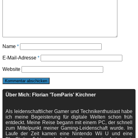
Name
*
E-Mail-Adresse
*
Website
Über Mich: Florian 'TomParis' Kirchner
Als leidenschaftlicher Gamer und Technikenthusiast habe
ich meine Begeisterung für digitale Welten schon früh
entdeckt. Meine Reise begann mit einem PC, der schnell
zum Mittelpunkt meiner Gaming-Leidenschaft wurde. Im
Laufe der Zeit kamen eine Nintendo Wii U und eine