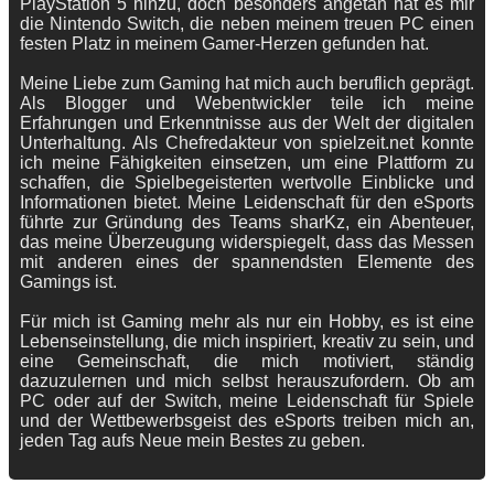
PlayStation 5 hinzu, doch besonders angetan hat es mir
die Nintendo Switch, die neben meinem treuen PC einen
festen Platz in meinem Gamer-Herzen gefunden hat.
Meine Liebe zum Gaming hat mich auch beruflich geprägt.
Als Blogger und Webentwickler teile ich meine
Erfahrungen und Erkenntnisse aus der Welt der digitalen
Unterhaltung. Als Chefredakteur von spielzeit.net konnte
ich meine Fähigkeiten einsetzen, um eine Plattform zu
schaffen, die Spielbegeisterten wertvolle Einblicke und
Informationen bietet. Meine Leidenschaft für den eSports
führte zur Gründung des Teams sharKz, ein Abenteuer,
das meine Überzeugung widerspiegelt, dass das Messen
mit anderen eines der spannendsten Elemente des
Gamings ist.
Für mich ist Gaming mehr als nur ein Hobby, es ist eine
Lebenseinstellung, die mich inspiriert, kreativ zu sein, und
eine Gemeinschaft, die mich motiviert, ständig
dazuzulernen und mich selbst herauszufordern. Ob am
PC oder auf der Switch, meine Leidenschaft für Spiele
und der Wettbewerbsgeist des eSports treiben mich an,
jeden Tag aufs Neue mein Bestes zu geben.