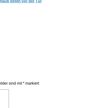
laub direkt vor der Tür
elder sind mit
*
markiert