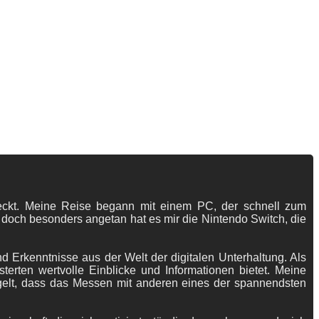
tdeckt. Meine Reise begann mit einem PC, der schnell zum
 doch besonders angetan hat es mir die Nintendo Switch, die
 Erkenntnisse aus der Welt der digitalen Unterhaltung. Als
terten wertvolle Einblicke und Informationen bietet. Meine
gelt, dass das Messen mit anderen eines der spannendsten