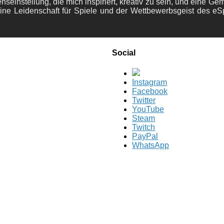
nseinstellung, die mich inspiriert, kreativ zu sein, und eine Ge
ine Leidenschaft für Spiele und der Wettbewerbsgeist des eS
Social
Instagram
Facebook
Twitter
YouTube
Steam
Twitch
PayPal
WhatsApp