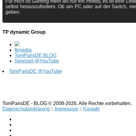
Für mich ist Gaming mehr als nur ein Hobby, es ist eine Lebe
selbst herauszufordern. Ob am PC oder auf der Switch, me
geben.
TP dynamic Group
fkmedia
TomParisDE BLOG
Spielzeit @YouTube
TomParisDE @YouTube
TomParisDE - BLOG © 2008-2026. Alle Rechte vorbehalten.
Datenschutzerklärung
::
Impressum
::
Kontakt