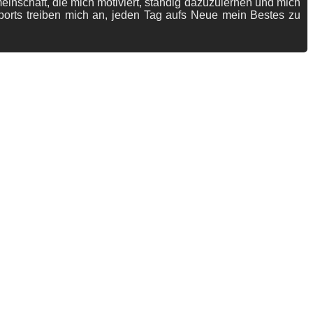
meinschaft, die mich motiviert, ständig dazuzulernen und mich
ports treiben mich an, jeden Tag aufs Neue mein Bestes zu