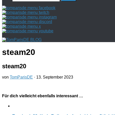
nach:
steam20
steam20
von
TomParisDE
·
13. September 2023
Für dich vielleicht ebenfalls interessant …