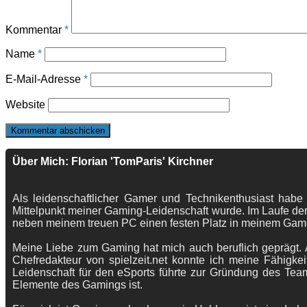
Kommentar
*
Name
*
E-Mail-Adresse
*
Website
Über Mich: Florian 'TomParis' Kirchner
Als leidenschaftlicher Gamer und Technikenthusiast habe
Mittelpunkt meiner Gaming-Leidenschaft wurde. Im Laufe der
neben meinem treuen PC einen festen Platz in meinem Gam
Meine Liebe zum Gaming hat mich auch beruflich geprägt. A
Chefredakteur von spielzeit.net konnte ich meine Fähigkei
Leidenschaft für den eSports führte zur Gründung des Te
Elemente des Gamings ist.