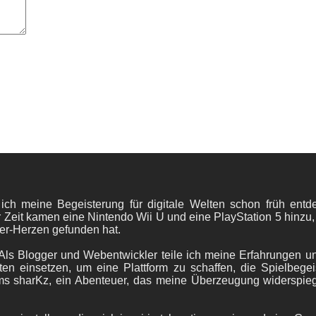
 ich meine Begeisterung für digitale Welten schon früh en
 Zeit kamen eine Nintendo Wii U und eine PlayStation 5 hinzu,
er-Herzen gefunden hat.
ls Blogger und Webentwickler teile ich meine Erfahrungen und
ten einsetzen, um eine Plattform zu schaffen, die Spielbegeis
ams sharKz, ein Abenteuer, das meine Überzeugung widerspie