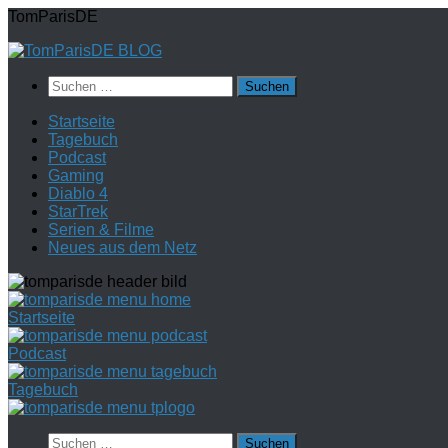
Zum
TomParisDE
Inhalt
springen
Suchen
nach:
Startseite
Tagebuch
Podcast
Gaming
Diablo 4
StarTrek
Serien & Filme
Neues aus dem Netz
Startseite
Podcast
Tagebuch
Suchen