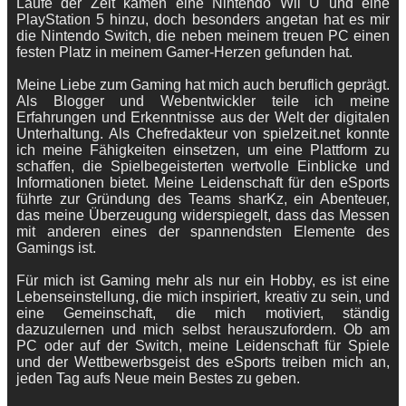
Laufe der Zeit kamen eine Nintendo Wii U und eine
PlayStation 5 hinzu, doch besonders angetan hat es mir
die Nintendo Switch, die neben meinem treuen PC einen
festen Platz in meinem Gamer-Herzen gefunden hat.
Meine Liebe zum Gaming hat mich auch beruflich geprägt.
Als Blogger und Webentwickler teile ich meine
Erfahrungen und Erkenntnisse aus der Welt der digitalen
Unterhaltung. Als Chefredakteur von spielzeit.net konnte
ich meine Fähigkeiten einsetzen, um eine Plattform zu
schaffen, die Spielbegeisterten wertvolle Einblicke und
Informationen bietet. Meine Leidenschaft für den eSports
führte zur Gründung des Teams sharKz, ein Abenteuer,
das meine Überzeugung widerspiegelt, dass das Messen
mit anderen eines der spannendsten Elemente des
Gamings ist.
Für mich ist Gaming mehr als nur ein Hobby, es ist eine
Lebenseinstellung, die mich inspiriert, kreativ zu sein, und
eine Gemeinschaft, die mich motiviert, ständig
dazuzulernen und mich selbst herauszufordern. Ob am
PC oder auf der Switch, meine Leidenschaft für Spiele
und der Wettbewerbsgeist des eSports treiben mich an,
jeden Tag aufs Neue mein Bestes zu geben.