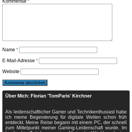
Kommentar
*
Name
*
E-Mail-Adresse
*
Website
Über Mich: Florian 'TomParis' Kirchner
Als leidenschaftlicher Gamer und Technikenthusiast habe
ich meine Begeisterung für digitale Welten schon früh
entdeckt. Meine Reise begann mit einem PC, der schnell
zum Mittelpunkt meiner Gaming-Leidenschaft wurde. Im