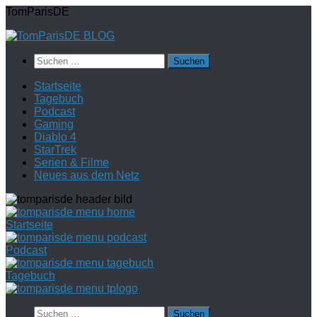
Zum
TomParisDE
Inhalt
springen
Suchen
nach:
Startseite
Tagebuch
Podcast
Gaming
Diablo 4
StarTrek
Serien & Filme
Neues aus dem Netz
Startseite
Podcast
Tagebuch
Suchen