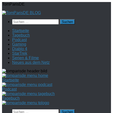
Zum
TomParisDE
Inhalt
springen
Suchen
nach:
Startseite
Tagebuch
Podcast
Gaming
Diablo 4
StarTrek
Serien & Filme
Neues aus dem Netz
Startseite
Podcast
Tagebuch
Suchen