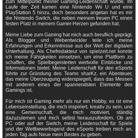
zum Mittelpunkt meiner Gaming-Leidenschaft wurde. Im
Laufe der Zeit kamen eine Nintendo Wii U und eine
PlayStation 5 hinzu, doch besonders angetan hat es mir
die Nintendo Switch, die neben meinem treuen PC einen
festen Platz in meinem Gamer-Herzen gefunden hat.
Meine Liebe zum Gaming hat mich auch beruflich geprägt.
Als Blogger und Webentwickler teile ich meine
Erfahrungen und Erkenntnisse aus der Welt der digitalen
Unterhaltung. Als Chefredakteur von spielzeit.net konnte
ich meine Fähigkeiten einsetzen, um eine Plattform zu
schaffen, die Spielbegeisterten wertvolle Einblicke und
Informationen bietet. Meine Leidenschaft für den eSports
führte zur Gründung des Teams sharKz, ein Abenteuer,
das meine Überzeugung widerspiegelt, dass das Messen
mit anderen eines der spannendsten Elemente des
Gamings ist.
Für mich ist Gaming mehr als nur ein Hobby, es ist eine
Lebenseinstellung, die mich inspiriert, kreativ zu sein, und
eine Gemeinschaft, die mich motiviert, ständig
dazuzulernen und mich selbst herauszufordern. Ob am
PC oder auf der Switch, meine Leidenschaft für Spiele
und der Wettbewerbsgeist des eSports treiben mich an,
jeden Tag aufs Neue mein Bestes zu geben.