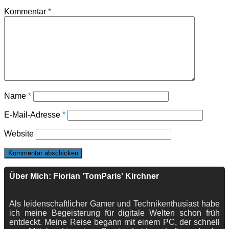
Kommentar
*
Name
*
E-Mail-Adresse
*
Website
Über Mich: Florian 'TomParis' Kirchner
Als leidenschaftlicher Gamer und Technikenthusiast habe
ich meine Begeisterung für digitale Welten schon früh
entdeckt. Meine Reise begann mit einem PC, der schnell