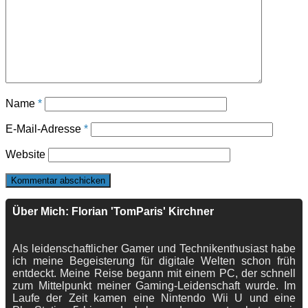
Name
*
E-Mail-Adresse
*
Website
Über Mich: Florian 'TomParis' Kirchner
Als leidenschaftlicher Gamer und Technikenthusiast habe
ich meine Begeisterung für digitale Welten schon früh
entdeckt. Meine Reise begann mit einem PC, der schnell
zum Mittelpunkt meiner Gaming-Leidenschaft wurde. Im
Laufe der Zeit kamen eine Nintendo Wii U und eine