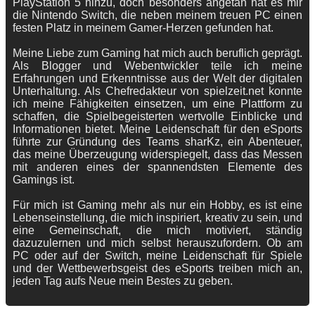
PlayStation 5 hinzu, doch besonders angetan hat es mir
die Nintendo Switch, die neben meinem treuen PC einen
festen Platz in meinem Gamer-Herzen gefunden hat.
Meine Liebe zum Gaming hat mich auch beruflich geprägt.
Als Blogger und Webentwickler teile ich meine
Erfahrungen und Erkenntnisse aus der Welt der digitalen
Unterhaltung. Als Chefredakteur von spielzeit.net konnte
ich meine Fähigkeiten einsetzen, um eine Plattform zu
schaffen, die Spielbegeisterten wertvolle Einblicke und
Informationen bietet. Meine Leidenschaft für den eSports
führte zur Gründung des Teams sharKz, ein Abenteuer,
das meine Überzeugung widerspiegelt, dass das Messen
mit anderen eines der spannendsten Elemente des
Gamings ist.
Für mich ist Gaming mehr als nur ein Hobby, es ist eine
Lebenseinstellung, die mich inspiriert, kreativ zu sein, und
eine Gemeinschaft, die mich motiviert, ständig
dazuzulernen und mich selbst herauszufordern. Ob am
PC oder auf der Switch, meine Leidenschaft für Spiele
und der Wettbewerbsgeist des eSports treiben mich an,
jeden Tag aufs Neue mein Bestes zu geben.