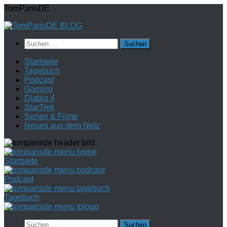
Zum
TomParisDE
Inhalt
springen
Suchen
nach:
Startseite
Tagebuch
Podcast
Gaming
Diablo 4
StarTrek
Serien & Filme
Neues aus dem Netz
Startseite
Podcast
Tagebuch
Suchen