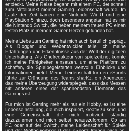
entdeckt. Meine Reise begann mit einem PC, der schnell
zum Mittelpunkt meiner Gaming-Leidenschaft wurde. Im
Laufe der Zeit kamen eine Nintendo Wii U und eine
PlayStation 5 hinzu, doch besonders angetan hat es mir
die Nintendo Switch, die neben meinem treuen PC einen
festen Platz in meinem Gamer-Herzen gefunden hat.
Meine Liebe zum Gaming hat mich auch beruflich geprägt.
Als Blogger und Webentwickler teile ich meine
Erfahrungen und Erkenntnisse aus der Welt der digitalen
Unterhaltung. Als Chefredakteur von spielzeit.net konnte
ich meine Fähigkeiten einsetzen, um eine Plattform zu
schaffen, die Spielbegeisterten wertvolle Einblicke und
Informationen bietet. Meine Leidenschaft für den eSports
führte zur Gründung des Teams sharKz, ein Abenteuer,
das meine Überzeugung widerspiegelt, dass das Messen
mit anderen eines der spannendsten Elemente des
Gamings ist.
Für mich ist Gaming mehr als nur ein Hobby, es ist eine
Lebenseinstellung, die mich inspiriert, kreativ zu sein, und
eine Gemeinschaft, die mich motiviert, ständig
dazuzulernen und mich selbst herauszufordern. Ob am
PC oder auf der Switch, meine Leidenschaft für Spiele
und der Wettbewerbsgeist des eSports treiben mich an,