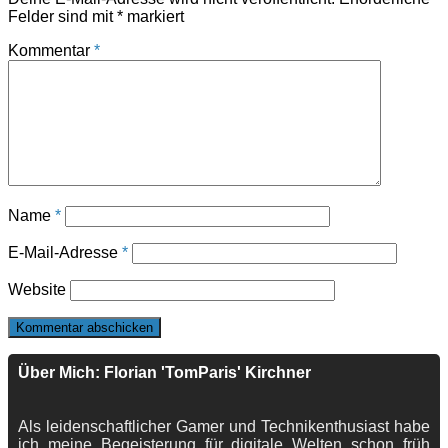
Felder sind mit
*
markiert
Kommentar
*
Name
*
E-Mail-Adresse
*
Website
Über Mich: Florian 'TomParis' Kirchner
Als leidenschaftlicher Gamer und Technikenthusiast habe
ich meine Begeisterung für digitale Welten schon früh