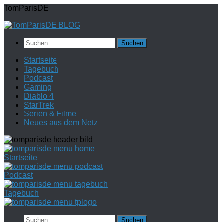
Zum
TomParisDE
Inhalt
springen
Suchen
nach:
Startseite
Tagebuch
Podcast
Gaming
Diablo 4
StarTrek
Serien & Filme
Neues aus dem Netz
Startseite
Podcast
Tagebuch
Suchen