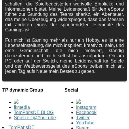
schaffen, die Spielbegeisterten wertvolle Einblicke und
Informationen bietet. Meine Leidenschaft für den eSports
führte zur Gründung des Teams sharKz, ein Abenteuer,
das meine Überzeugung widerspiegelt, dass das Messen
mit anderen eines der spannendsten Elemente des
Gamings ist.
Für mich ist Gaming mehr als nur ein Hobby, es ist eine
Lebenseinstellung, die mich inspiriert, kreativ zu sein, und
eine Gemeinschaft, die mich motiviert, ständig
dazuzulernen und mich selbst herauszufordern. Ob am
PC oder auf der Switch, meine Leidenschaft für Spiele
und der Wettbewerbsgeist des eSports treiben mich an,
jeden Tag aufs Neue mein Bestes zu geben.
TP dynamic Group
Social
fkmedia
Instagram
TomParisDE BLOG
Facebook
Spielzeit @YouTube
Twitter
YouTube
TomParisDE
Steam