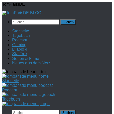
Zum
TomParisDE
Inhalt
springen
Suchen
nach:
Startseite
Tagebuch
Podcast
Gaming
Diablo 4
StarTrek
Serien & Filme
Neues aus dem Netz
Startseite
Podcast
Tagebuch
Suchen