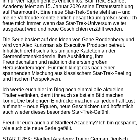
In nur vier Tagen geht es endlich los: Star Trek: Starfleet
Academy feiert am 15. Januar 2026 seine Erstausstrahlung
auf Paramount+. Eine neue Star-Trek-Serie steht an – und
meine Vorfreude könnte ehrlich gesagt kaum größer sein. Ich
freue mich immer, wenn das Star-Trek-Universum weiter
ausgebaut wird und neue Geschichten erzählt werden.
Die Serie basiert auf den Ideen von Gene Roddenberry und
wird von Alex Kurtzman als Executive Producer betreut.
Inhaltlich dreht sich alles um junge Kadetten an der
Sternenflottenakademie, ihre Ausbildung, ihre
Freundschaften und natürlich die ersten großen
Herausforderungen. Für mich klingt das nach einer
spannenden Mischung aus klassischem Star-Trek-Feeling
und frischen Perspektiven.
Ich werde euch hier im Blog noch einmal alle aktuellen
Trailer verlinken, damit ihr euch selbst ein Bild machen
könnt. Die bisherigen Eindrücke machen auf jeden Fall Lust
auf mehr – neue Figuren, neue Geschichten und hoffentlich
auch wieder dieses besondere Star-Trek-Gefühl.
Freut ihr euch auch auf Starfleet Academy? Ich bin gespannt,
wie euch die neue Serie gefällt.
STAR TREK: Starfleet Academy Trailer German Deutsch