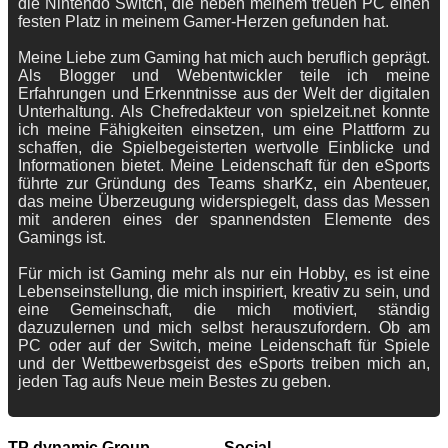
die Nintendo Switch, die neben meinem treuen PC einen
festen Platz in meinem Gamer-Herzen gefunden hat.
Meine Liebe zum Gaming hat mich auch beruflich geprägt.
Als Blogger und Webentwickler teile ich meine
Erfahrungen und Erkenntnisse aus der Welt der digitalen
Unterhaltung. Als Chefredakteur von spielzeit.net konnte
ich meine Fähigkeiten einsetzen, um eine Plattform zu
schaffen, die Spielbegeisterten wertvolle Einblicke und
Informationen bietet. Meine Leidenschaft für den eSports
führte zur Gründung des Teams sharKz, ein Abenteuer,
das meine Überzeugung widerspiegelt, dass das Messen
mit anderen eines der spannendsten Elemente des
Gamings ist.
Für mich ist Gaming mehr als nur ein Hobby, es ist eine
Lebenseinstellung, die mich inspiriert, kreativ zu sein, und
eine Gemeinschaft, die mich motiviert, ständig
dazuzulernen und mich selbst herauszufordern. Ob am
PC oder auf der Switch, meine Leidenschaft für Spiele
und der Wettbewerbsgeist des eSports treiben mich an,
jeden Tag aufs Neue mein Bestes zu geben.
TP dynamic Group
Social