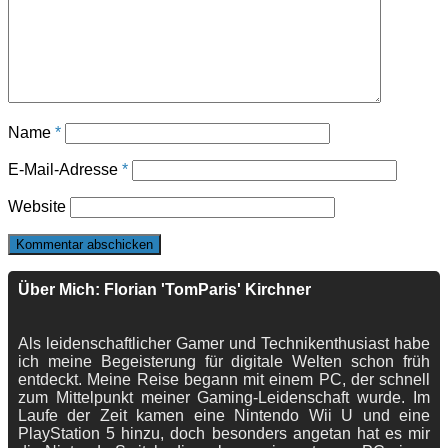
Name
*
E-Mail-Adresse
*
Website
Über Mich: Florian 'TomParis' Kirchner
Als leidenschaftlicher Gamer und Technikenthusiast habe
ich meine Begeisterung für digitale Welten schon früh
entdeckt. Meine Reise begann mit einem PC, der schnell
zum Mittelpunkt meiner Gaming-Leidenschaft wurde. Im
Laufe der Zeit kamen eine Nintendo Wii U und eine
PlayStation 5 hinzu, doch besonders angetan hat es mir