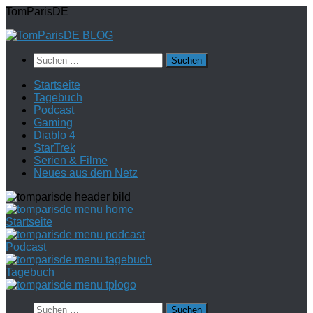
Zum
TomParisDE
Inhalt
springen
Suchen
nach:
Startseite
Tagebuch
Podcast
Gaming
Diablo 4
StarTrek
Serien & Filme
Neues aus dem Netz
Startseite
Podcast
Tagebuch
Suchen