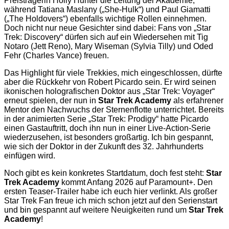
Preisträgerin Holly Hunter die Leitung der Akademie,
während Tatiana Maslany („She-Hulk“) und Paul Giamatti
(„The Holdovers“) ebenfalls wichtige Rollen einnehmen.
Doch nicht nur neue Gesichter sind dabei: Fans von „Star
Trek: Discovery“ dürfen sich auf ein Wiedersehen mit Tig
Notaro (Jett Reno), Mary Wiseman (Sylvia Tilly) und Oded
Fehr (Charles Vance) freuen.
Das Highlight für viele Trekkies, mich eingeschlossen, dürfte
aber die Rückkehr von Robert Picardo sein. Er wird seinen
ikonischen holografischen Doktor aus „Star Trek: Voyager“
erneut spielen, der nun in
Star Trek Academy
als erfahrener
Mentor den Nachwuchs der Sternenflotte unterrichtet. Bereits
in der animierten Serie „Star Trek: Prodigy“ hatte Picardo
einen Gastauftritt, doch ihn nun in einer Live-Action-Serie
wiederzusehen, ist besonders großartig. Ich bin gespannt,
wie sich der Doktor in der Zukunft des 32. Jahrhunderts
einfügen wird.
Noch gibt es kein konkretes Startdatum, doch fest steht:
Star
Trek Academy
kommt Anfang 2026 auf Paramount+. Den
ersten Teaser-Trailer habe ich euch hier verlinkt. Als großer
Star Trek Fan freue ich mich schon jetzt auf den Serienstart
und bin gespannt auf weitere Neuigkeiten rund um
Star Trek
Academy
!