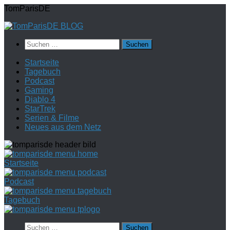
Zum
TomParisDE
Inhalt
springen
Suchen
nach:
Startseite
Tagebuch
Podcast
Gaming
Diablo 4
StarTrek
Serien & Filme
Neues aus dem Netz
Startseite
Podcast
Tagebuch
Suchen