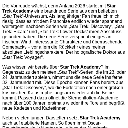
Die Vorfreude wächst, denn Anfang 2026 startet mit
Star
Trek Academy
eine brandneue Serie aus dem beliebten
„Star Trek“-Universum. Als langjähriger Fan freue ich mich
riesig, dass es mit dem Franchise endlich wieder spannend
weitergeht, nachdem Serien wie „Star Trek: Discovery“, „Star
Trek: Picard“ und „Star Trek: Lower Decks“ ihren Abschluss
gefunden haben. Die neue Serie verspricht einiges an
frischem Wind, interessante Charaktere und überraschende
Comebacks – vor allem die Rückkehr eines meiner
absoluten Lieblingscharaktere: Der holografische Doktor aus
„Star Trek: Voyager“.
Was wissen wir bereits über
Star Trek Academy
? Im
Gegensatz zu den meisten „Star Trek“-Serien, die im 23. oder
24. Jahrhundert spielen, nimmt uns die neue Serie ins ferne
32. Jahrhundert mit. Diese Epoche kennen Fans bereits aus
„Star Trek: Discovery“, wo die Föderation nach einer großen
kosmischen Katastrophe langsam wieder auf die Beine
kommt. Passend dazu öffnet die Sternenflotten-Akademie
nach über 100 Jahren erstmals wieder ihre Tore und begrüßt
neue Kadetten und Kadettinnen.
Neben vielen jungen Darstellern setzt
Star Trek Academy
auch auf etablierte Namen. So übernimmt Oscar-