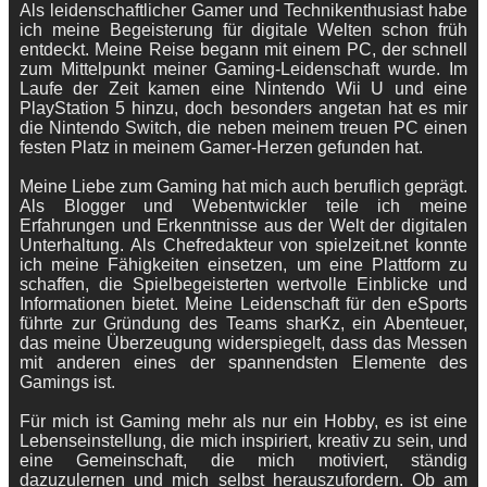
Als leidenschaftlicher Gamer und Technikenthusiast habe
ich meine Begeisterung für digitale Welten schon früh
entdeckt. Meine Reise begann mit einem PC, der schnell
zum Mittelpunkt meiner Gaming-Leidenschaft wurde. Im
Laufe der Zeit kamen eine Nintendo Wii U und eine
PlayStation 5 hinzu, doch besonders angetan hat es mir
die Nintendo Switch, die neben meinem treuen PC einen
festen Platz in meinem Gamer-Herzen gefunden hat.
Meine Liebe zum Gaming hat mich auch beruflich geprägt.
Als Blogger und Webentwickler teile ich meine
Erfahrungen und Erkenntnisse aus der Welt der digitalen
Unterhaltung. Als Chefredakteur von spielzeit.net konnte
ich meine Fähigkeiten einsetzen, um eine Plattform zu
schaffen, die Spielbegeisterten wertvolle Einblicke und
Informationen bietet. Meine Leidenschaft für den eSports
führte zur Gründung des Teams sharKz, ein Abenteuer,
das meine Überzeugung widerspiegelt, dass das Messen
mit anderen eines der spannendsten Elemente des
Gamings ist.
Für mich ist Gaming mehr als nur ein Hobby, es ist eine
Lebenseinstellung, die mich inspiriert, kreativ zu sein, und
eine Gemeinschaft, die mich motiviert, ständig
dazuzulernen und mich selbst herauszufordern. Ob am