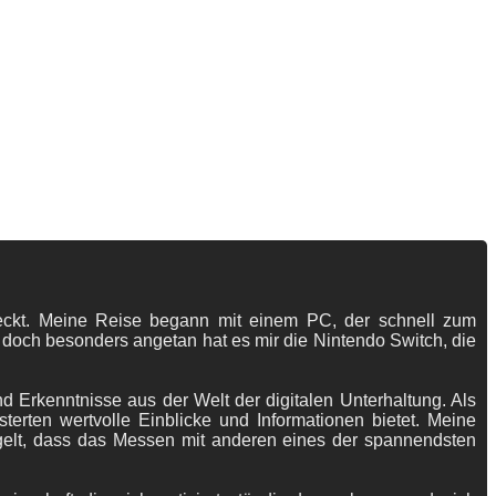
tdeckt. Meine Reise begann mit einem PC, der schnell zum
 doch besonders angetan hat es mir die Nintendo Switch, die
 Erkenntnisse aus der Welt der digitalen Unterhaltung. Als
terten wertvolle Einblicke und Informationen bietet. Meine
gelt, dass das Messen mit anderen eines der spannendsten