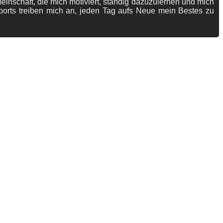
meinschaft, die mich motiviert, ständig dazuzulernen und mich
ports treiben mich an, jeden Tag aufs Neue mein Bestes zu