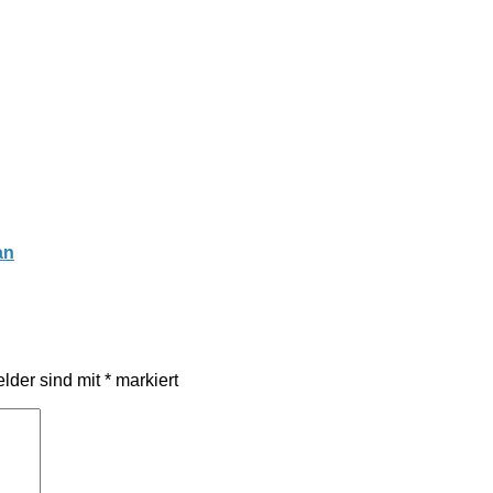
an
elder sind mit
*
markiert