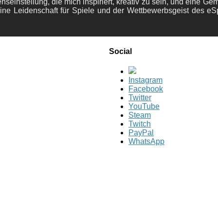
nseinstellung, die mich inspiriert, kreativ zu sein, und eine Ge
ine Leidenschaft für Spiele und der Wettbewerbsgeist des eS
Social
Instagram
Facebook
Twitter
YouTube
Steam
Twitch
PayPal
WhatsApp