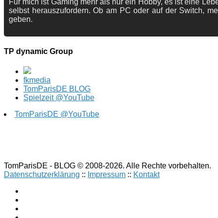
Für mich ist Gaming mehr als nur ein Hobby, es ist eine Lebe
selbst herauszufordern. Ob am PC oder auf der Switch, me
geben.
TP dynamic Group
fkmedia
TomParisDE BLOG
Spielzeit @YouTube
TomParisDE @YouTube
TomParisDE - BLOG © 2008-2026. Alle Rechte vorbehalten.
Datenschutzerklärung
::
Impressum
::
Kontakt