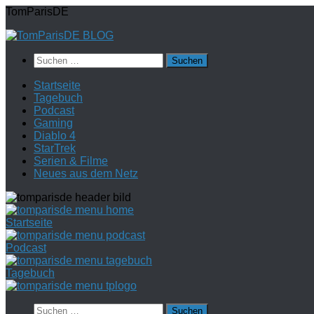
Zum
TomParisDE
Inhalt
springen
Suchen
nach:
Startseite
Tagebuch
Podcast
Gaming
Diablo 4
StarTrek
Serien & Filme
Neues aus dem Netz
Startseite
Podcast
Tagebuch
Suchen