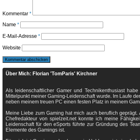
Kommentar
*
Name
*
E-Mail-Adresse
*
Website
Über Mich: Florian 'TomParis' Kirchner
Als leidenschaftlicher Gamer und Technikenthusiast habe
Mittelpunkt meiner Gaming-Leidenschaft wurde. Im Laufe der
neben meinem treuen PC einen festen Platz in meinem Gam
Meine Liebe zum Gaming hat mich auch beruflich geprägt. A
Chefredakteur von spielzeit.net konnte ich meine Fähigkei
Leidenschaft für den eSports führte zur Gründung des Te
Elemente des Gamings ist.