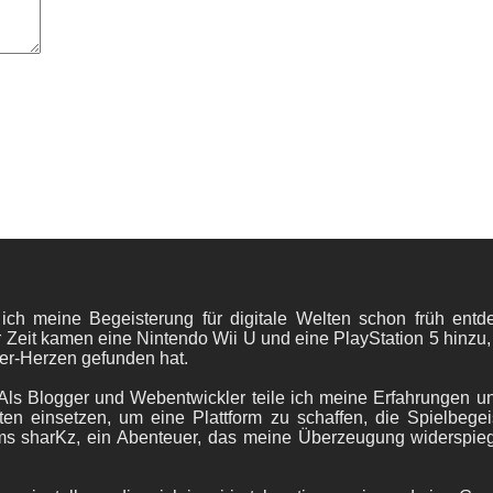
 ich meine Begeisterung für digitale Welten schon früh en
 Zeit kamen eine Nintendo Wii U und eine PlayStation 5 hinzu,
er-Herzen gefunden hat.
ls Blogger und Webentwickler teile ich meine Erfahrungen und
ten einsetzen, um eine Plattform zu schaffen, die Spielbegeis
ams sharKz, ein Abenteuer, das meine Überzeugung widerspie